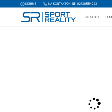
NDIHMË
NA KONTAKTONI NË: 02/3055-222
MESHKUJ
FEM
Sport Reality
Produkte
Këpucë
Atlete
Nike GIANNIS IM
CLICK & COLLECT Pagu