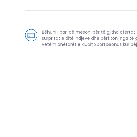
Bëhuni i pari që mësoni për të gjitha ofertat sp
surprizat e ditëlindjeve dhe përfitoni nga të 
vetëm anëtarët e klubit Sport&Bonus kur bëj