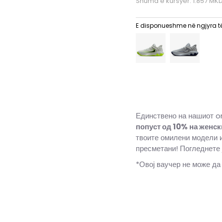
Shuma e kursyer:
1.857
MK
E disponueshme në ngjyra t
Единствено на нашиот o
попуст од 10%
на женск
твоите омилени модели 
пресметани! Погледнете 
*Овој ваучер не може да
16
50.5
34
9.5
43
27.5