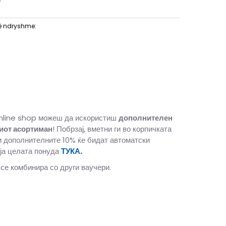
D
ë ndryshme:
nline shop можеш да искористиш
дополнителен
иот асортиман
! Побрзај, вметни ги во корпичката
и дополнителните 10% ќе бидат автоматски
ја целата понуда
ТУКА.
 се комбинира со други ваучери.
9
42.5
27
8.5
42
26.5
8
41
26
7.5
40.5
25.5