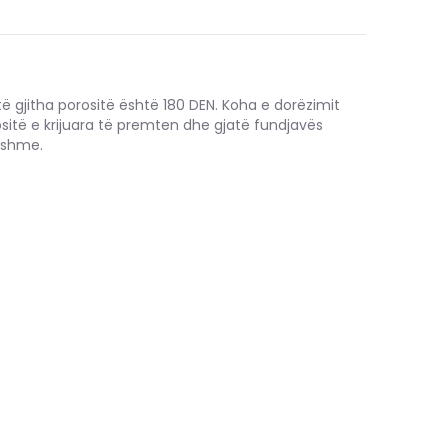
të gjitha porositë është 180 DEN. Koha e dorëzimit
ositë e krijuara të premten dhe gjatë fundjavës
hshme.