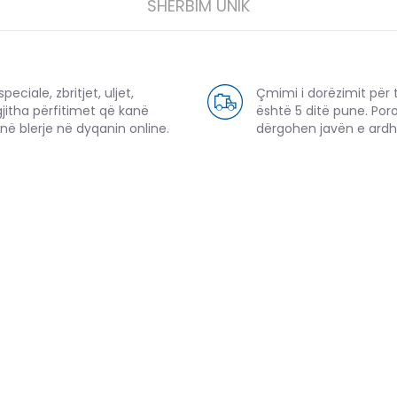
SHËRBIM UNIK
eciale, zbritjet, uljet,
Çmimi i dorëzimit për 
gjitha përfitimet që kanë
është 5 ditë pune. Por
në blerje në dyqanin online.
dërgohen javën e ard
PRODUKTE TË NGJASHME