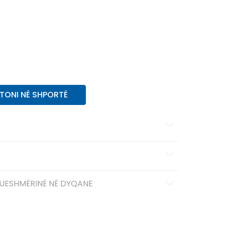
6
38.5
24
18
52.5
36
17
51.5
35
10
44
28
13.5
48
31.5
13
47.5
31
12.5
47
30.5
12
46
30
10.5
44.5
28.5
TONI NË SHPORTË
UESHMËRINË NË DYQANE