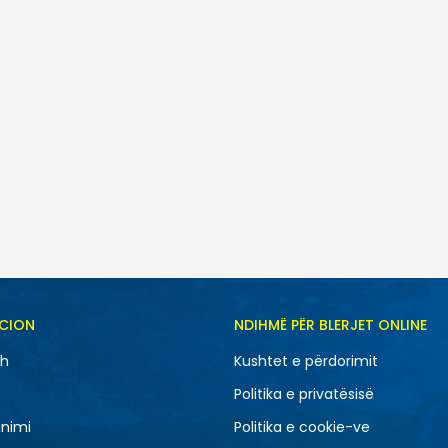
SH
CION
NDIHMË PËR BLERJET ONLINE
10.5
11
sh
Kushtet e përdorimit
12.5
13
Politika e privatësisë
7
7.5
nimi
Politika e cookie-ve
9
9.5