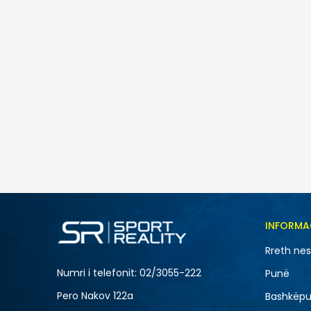
Nike NIKE COURT VISION LO P NB
5.490
MKD
Masa
INFORMA
10
Rreth ne
12
Numri i telefonit: 02/3055-222
Punë
15
Pero Nakov 122a
Bashkëpu
8.5