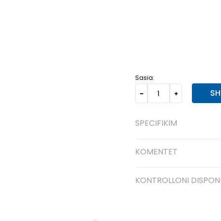
7
40
25
6.5
39
24.5
15
49.5
33
14
48.5
32
11.5
45.5
29.5
11
45
29
Sasia:
SH
SPECIFIKIM
KOMENTET
KONTROLLONI DISPON