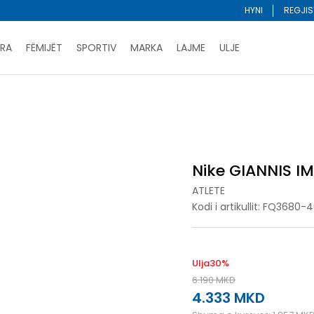
HYNI
REGJIS
RA
FËMIJËT
SPORTIV
MARKA
LAJME
ULJE
Porositni online dhe kurseni
LEXONI MË SHUMË
DY MËNYRAT E PAGESËS - me dorëzim dhe me kartë pages
MORTALITY 4
ani me kartë online dhe bëni tërheqjen në dyqanin që ju 
Lista e çmimeve
BLINI
Nike GIANNIS I
ATLETE
Kodi i artikullit:
FQ3680-4
Ulja
30
%
6.190
MKD
4.333
MKD