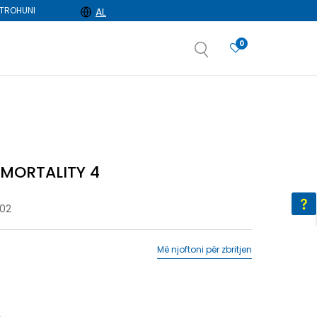
TROHUNI
AL
0
e
dëshironi të zgjidhni
MMORTALITY 4
02
Më njoftoni për zbritjen