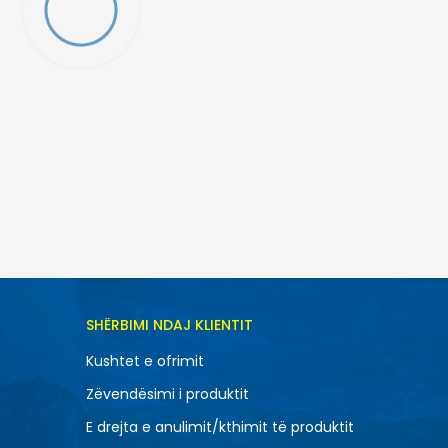
TONI NË SHPORTË
SHËRBIMI NDAJ KLIENTIT
11.5
Kushtet e ofrimit
14
Zëvendësimi i produktit
8
E drejta e anulimit/kthimit të produktit