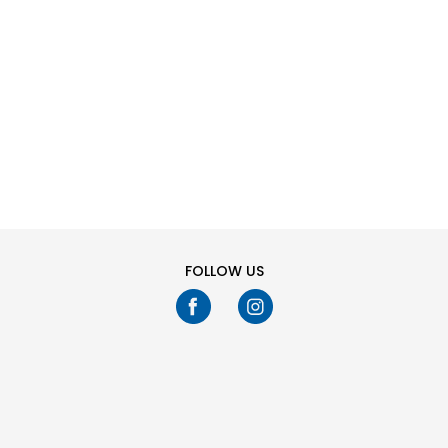
SHTONI NË
SHTONI NË
Masa
Masa
SHPORTË
SHPORTË
36
37
38
39
36
37
38
39
40
41
40
41
Ju keni shikuar
24
fikur
489
produkte
TREGO MË SHUMË
FOLLOW US