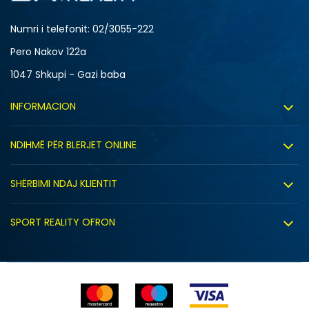
Numri i telefonit: 02/3055-222
Pero Nakov 122a
1047 Shkupi - Gazi baba
INFORMACION
Rreth nesh
NDIHMË PËR BLERJET ONLINE
Punë
Kushtet e përdorimit
Bashkëpunimi
SHËRBIMI NDAJ KLIENTIT
Politika e privatësisë
Shitje sindikale
Kushtet e ofrimit
Politika e cookie-ve
SPORT REALITY OFRON
Dyqanet
Zëvendësimi i produktit
Politika e marketingut të drejtpërdrejtë
Përdorimin e Gift Card
E drejta e anulimit/kthimit të produktit
Lista e çmimeve
Ankesat
Shikimi i statusit të porosisë