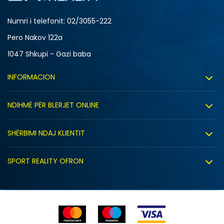
Numri i telefonit: 02/3055-222
Pero Nakov 122a
1047 Shkupi - Gazi baba
INFORMACION
Rreth nesh
NDIHMË PËR BLERJET ONLINE
Punë
Kushtet e përdorimit
Bashkëpunimi
SHËRBIMI NDAJ KLIENTIT
Politika e privatësisë
Shitje sindikale
Kushtet e ofrimit
Politika e cookie-ve
SPORT REALITY OFRON
Dyqanet
Zëvendësimi i produktit
Politika e marketingut të drejtpërdrejtë
Përdorimin e Gift Card
E drejta e anulimit/kthimit të produktit
Lista e çmimeve
Ankesat
Shikimi i statusit të porosisë