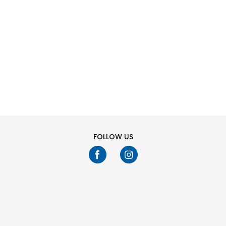
SHTONI NË
SHTONI NË
Masa
Masa
SHPORTË
SHPORTË
116
128
140
152
L
M
S
XL
164
176
XS
Ju keni shikuar
24
fikur
95
produkte
TREGO MË SHUMË
FOLLOW US