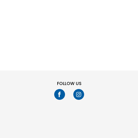
SHTONI NË
SHTONI NË
Masa
Masa
SHPORTË
SHPORTË
40
41
42
43
40
41
42
43
44
45
46
47
44
45
46
47
Ju keni shikuar
24
fikur
158
produkte
TREGO MË SHUMË
FOLLOW US