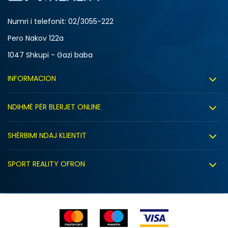
Numri i telefonit: 02/3055-222
Pero Nakov 122a
1047 Shkupi - Gazi baba
INFORMACION
Rreth nesh
NDIHMË PËR BLERJET ONLINE
Punë
Kushtet e përdorimit
Bashkëpunimi
SHËRBIMI NDAJ KLIENTIT
Politika e privatësisë
Shitje sindikale
Kushtet e ofrimit
Politika e cookie-ve
SPORT REALITY OFRON
Dyqanet
Zëvendësimi i produktit
Politika e marketingut të drejtpërdrejtë
Përdorimin e Gift Card
E drejta e anulimit/kthimit të produktit
Lista e çmimeve
Ankesat
Shikimi i statusit të porosisë