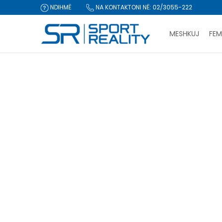
NDIHMË
NA KONTAKTONI NË: 02/3055-222
MESHKUJ
FEM
Sport Reality
Produkte
CLICK & COLLECT Pagu
PRODUKTE
femra
Këpucë
(4)
Pajisje
(28)
Rivendos filtrat
Gjinia
Meshkuj (93)
Femra (12)