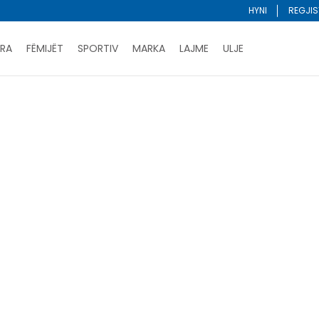
HYNI
REGJIS
RA
FËMIJËT
SPORTIV
MARKA
LAJME
ULJE
Porositni online dhe kurseni
LEXONI MË SHUMË
DY MËNYRAT E PAGESËS - me dorëzim dhe me kartë pages
ani me kartë online dhe bëni tërheqjen në dyqanin që ju 
Lista e çmimeve
BLINI
Klasifiko
unisex
te-rritur
slazenger