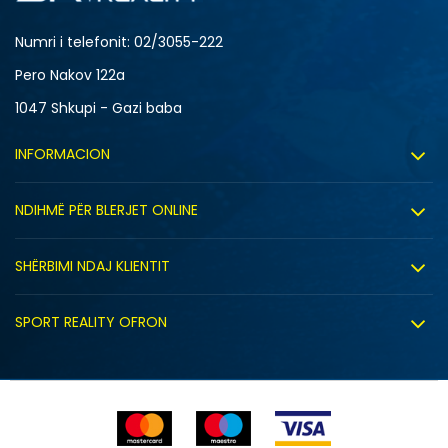
Numri i telefonit: 02/3055-222
Pero Nakov 122a
1047 Shkupi - Gazi baba
INFORMACION
Rreth nesh
NDIHMË PËR BLERJET ONLINE
Punë
Kushtet e përdorimit
Bashkëpunimi
SHËRBIMI NDAJ KLIENTIT
Politika e privatësisë
Shitje sindikale
Kushtet e ofrimit
Politika e cookie-ve
SPORT REALITY OFRON
Dyqanet
Zëvendësimi i produktit
Politika e marketingut të drejtpërdrejtë
Përdorimin e Gift Card
E drejta e anulimit/kthimit të produktit
Lista e çmimeve
Ankesat
Shikimi i statusit të porosisë