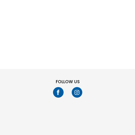
SHTONI NË
SHTONI NË
Masa
Masa
SHPORTË
SHPORTË
36
37
38
39
36
37
38
39
40
41
40
41
Ju keni shikuar
24
fikur
1929
produkte
TREGO MË SHUMË
FOLLOW US