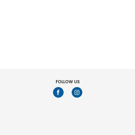
SHTONI NË
SHTONI NË
Masa
Masa
SHPORTË
SHPORTË
28
29
30
31
28
29
30
31
32
33
34
35
32
33
34
35
Ju keni shikuar
24
fikur
136
produkte
TREGO MË SHUMË
FOLLOW US