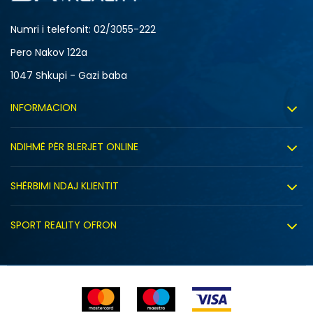
Numri i telefonit: 02/3055-222
Pero Nakov 122a
1047 Shkupi - Gazi baba
INFORMACION
Rreth nesh
NDIHMË PËR BLERJET ONLINE
Punë
Kushtet e përdorimit
Bashkëpunimi
SHËRBIMI NDAJ KLIENTIT
Politika e privatësisë
Shitje sindikale
Kushtet e ofrimit
Politika e cookie-ve
SPORT REALITY OFRON
Dyqanet
Zëvendësimi i produktit
Politika e marketingut të drejtpërdrejtë
Përdorimin e Gift Card
E drejta e anulimit/kthimit të produktit
Lista e çmimeve
Ankesat
Shikimi i statusit të porosisë