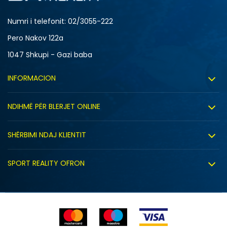
Numri i telefonit: 02/3055-222
Pero Nakov 122a
1047 Shkupi - Gazi baba
INFORMACION
Rreth nesh
NDIHMË PËR BLERJET ONLINE
Punë
Kushtet e përdorimit
Bashkëpunimi
SHËRBIMI NDAJ KLIENTIT
Politika e privatësisë
Shitje sindikale
Kushtet e ofrimit
Politika e cookie-ve
SPORT REALITY OFRON
Dyqanet
Zëvendësimi i produktit
Politika e marketingut të drejtpërdrejtë
Përdorimin e Gift Card
E drejta e anulimit/kthimit të produktit
Lista e çmimeve
Ankesat
Shikimi i statusit të porosisë