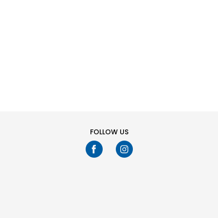
SHTONI NË
SHTONI NË
Masa
Masa
SHPORTË
SHPORTË
35
40
39
38
33.5
40
39
38
37.5
37
36.5
36
37.5
37
36.5
36
Ju keni shikuar
24
fikur
109
produkte
35.5
27
34
33.5
35
34
27
33
33
32
31
30
32
31
30
29
TREGO MË SHUMË
29
28
28.5
28
27.5
FOLLOW US