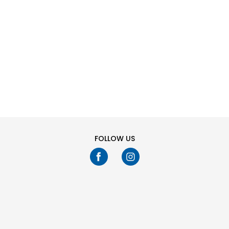
SHTONI NË
SHTONI NË
Masa
Masa
SHPORTË
SHPORTË
5
9-
9
8-
10
10.5
11
11.5
8
7-
7
6-
12
7
7.5
8
Ju keni shikuar
24
fikur
32
produkte
6
5-
10
4-
8.5
9
9.5
12.5
4
3-
13
12-
6.5
TREGO MË SHUMË
12
11-
11
10-
FOLLOW US