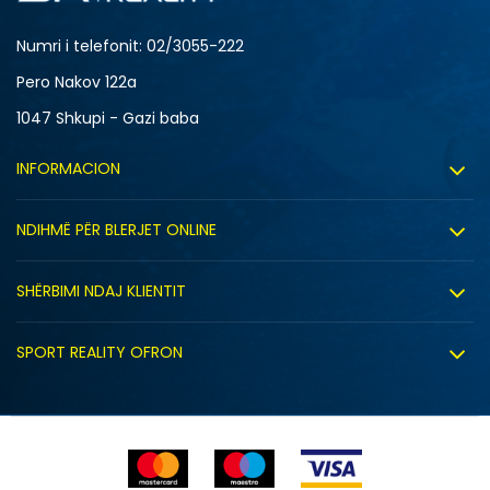
Numri i telefonit: 02/3055-222
Pero Nakov 122a
1047 Shkupi - Gazi baba
INFORMACION
Rreth nesh
NDIHMË PËR BLERJET ONLINE
Punë
Kushtet e përdorimit
Bashkëpunimi
SHËRBIMI NDAJ KLIENTIT
Politika e privatësisë
Shitje sindikale
Kushtet e ofrimit
Politika e cookie-ve
SPORT REALITY OFRON
Dyqanet
Zëvendësimi i produktit
Politika e marketingut të drejtpërdrejtë
Përdorimin e Gift Card
E drejta e anulimit/kthimit të produktit
Lista e çmimeve
Ankesat
Shikimi i statusit të porosisë