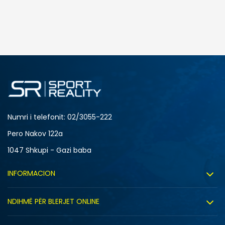
Numri i telefonit: 02/3055-222
Pero Nakov 122a
1047 Shkupi - Gazi baba
INFORMACION
Rreth nesh
NDIHMË PËR BLERJET ONLINE
Punë
Kushtet e përdorimit