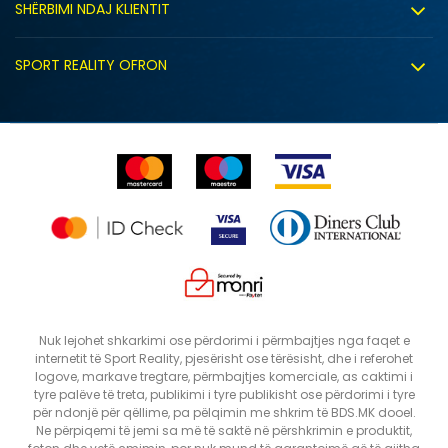
Bashkëpunimi
SHËRBIMI NDAJ KLIENTIT
Politika e privatësisë
Shitje sindikale
Kushtet e ofrimit
Politika e cookie-ve
SPORT REALITY OFRON
Dyqanet
Zëvendësimi i produktit
Politika e marketingut të drejtpërdrejtë
Përdorimin e Gift Card
E drejta e anulimit/kthimit të produktit
Lista e çmimeve
Ankesat
Shikimi i statusit të porosisë
Nuk lejohet shkarkimi ose përdorimi i përmbajtjes nga faqet e
internetit të Sport Reality, pjesërisht ose tërësisht, dhe i referohet
logove, markave tregtare, përmbajtjes komerciale, as caktimi i
tyre palëve të treta, publikimi i tyre publikisht ose përdorimi i tyre
për ndonjë për qëllime, pa pëlqimin me shkrim të BDS.MK dooel.
Ne përpiqemi të jemi sa më të saktë në përshkrimin e produktit,