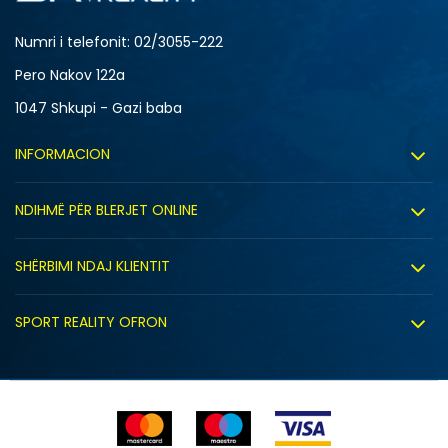
Numri i telefonit: 02/3055-222
Pero Nakov 122a
1047 Shkupi - Gazi baba
INFORMACION
Rreth nesh
NDIHMË PËR BLERJET ONLINE
Punë
Kushtet e përdorimit
Bashkëpunimi
SHËRBIMI NDAJ KLIENTIT
Politika e privatësisë
Shitje sindikale
Kushtet e ofrimit
Politika e cookie-ve
SPORT REALITY OFRON
Dyqanet
Zëvendësimi i produktit
Politika e marketingut të drejtpërdrejtë
Përdorimin e Gift Card
E drejta e anulimit/kthimit të produktit
Lista e çmimeve
Ankesat
Shikimi i statusit të porosisë