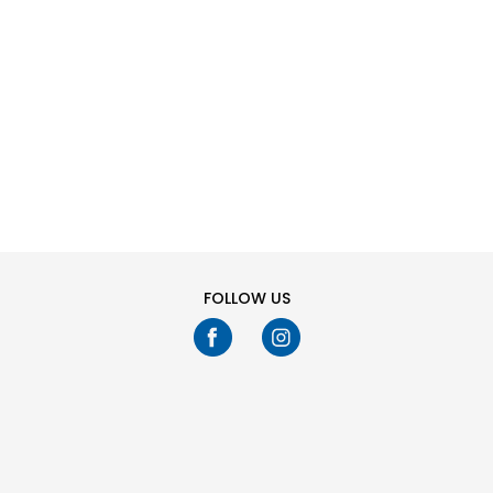
SHTONI NË
SHTONI NË
Masa
Masa
SHPORTË
SHPORTË
25-26
27-28
29-30
31-32
25-26
27-28
29-30
31-32
33-34
35-36
37
38
33-34
35-36
37
38
Ju keni shikuar
24
fikur
257
produkte
TREGO MË SHUMË
FOLLOW US