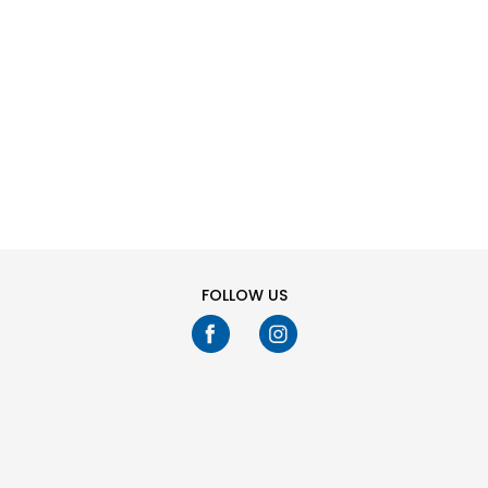
SHTONI NË
SHTONI NË
Masa
Masa
SHPORTË
SHPORTË
36
37
38
39
36
37
38
39
40
41
40
41
Ju keni shikuar
24
fikur
39
produkte
TREGO MË SHUMË
FOLLOW US