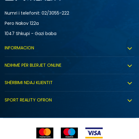
Numri i telefonit: 02/3055-222
Pero Nakov 122a
1047 Shkupi - Gazi baba
INFORMACION
Rreth nesh
NDIHMË PËR BLERJET ONLINE
Punë
Kushtet e përdorimit
Bashkëpunimi
SHËRBIMI NDAJ KLIENTIT
Politika e privatësisë
Shitje sindikale
Kushtet e ofrimit
Politika e cookie-ve
SPORT REALITY OFRON
Dyqanet
Zëvendësimi i produktit
Politika e marketingut të drejtpërdrejtë
Përdorimin e Gift Card
E drejta e anulimit/kthimit të produktit
Lista e çmimeve
Ankesat
Shikimi i statusit të porosisë