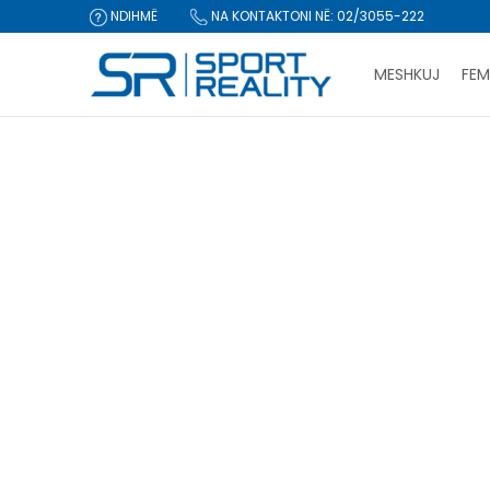
NDIHMË
NA KONTAKTONI NË: 02/3055-222
MESHKUJ
FEM
Sport Reality
Produkte
Këpucë
CLICK & COLLECT Pagu
KËPUCË
unisex
Shapka dhe sandale
(16)
Atlete
(72)
Këpucët dhe çizme
(12)
Rivendos filtrat
Gjinia