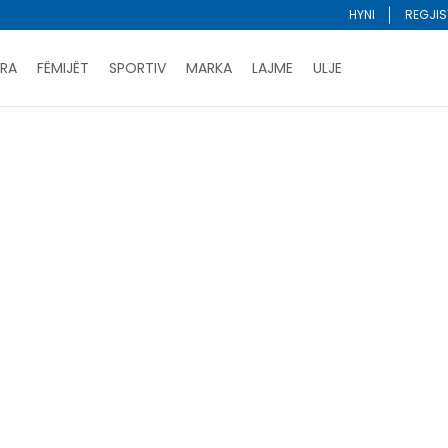
HYNI
REGJIS
RA
FËMIJËT
SPORTIV
MARKA
LAJME
ULJE
Porositni online dhe kurseni
LEXONI MË SHUMË
DY MËNYRAT E PAGESËS - me dorëzim dhe me kartë pages
ani me kartë online dhe bëni tërheqjen në dyqanin që ju 
Lista e çmimeve
BLINI
Klasifiko
femije-djem
femijet
foshnje