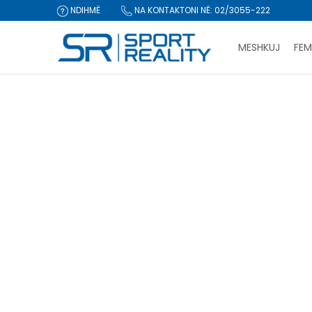
NDIHMË
NA KONTAKTONI NË: 02/3055-222
MESHKUJ
FEM
Sport Reality
Produkte
CLICK & COLLECT Pagu
PRODUKTE
femra
Këpucë
(54)
Rivendos filtrat
Gjinia
Meshkuj (69)
Femra (54)