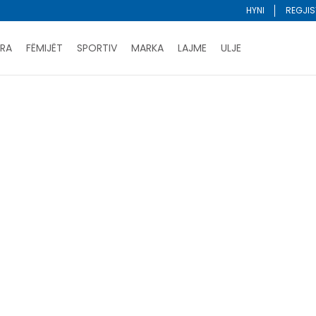
HYNI
REGJIS
RA
FËMIJËT
SPORTIV
MARKA
LAJME
ULJE
Porositni online dhe kurseni
LEXONI MË SHUMË
DY MËNYRAT E PAGESËS - me dorëzim dhe me kartë pages
ani me kartë online dhe bëni tërheqjen në dyqanin që ju 
Lista e çmimeve
BLINI
Klasifiko
unisex
te-rritur
skechers