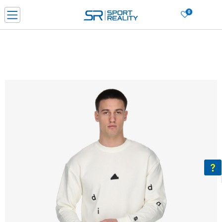
0
Porositni online dhe kurseni
LEXONI MË SHUMË
DY MËNYRAT E PAGESËS - me dorëzim dhe me kartë pagese
CLICK & COLLECT Paguani me kartë online dhe bëni tërheqjen në dyqanin që j
dëshironi të zgjidhni
Lista e çmimeve
BLINI