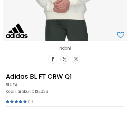
Ndani
Adidas BL FT CRW Q1
BLUZA
Kodi i artikullit:
IS2036
1