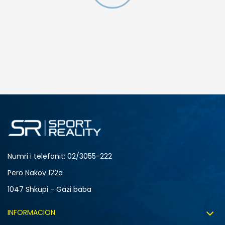
SHTONI NË SHPORTË
3XL
4XL
S
XL
Numri i telefonit: 02/3055-222
Pero Nakov 122a
1047 Shkupi - Gazi baba
INFORMACION