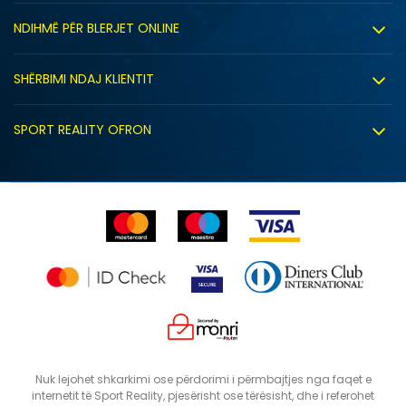
Rreth nesh
NDIHMË PËR BLERJET ONLINE
Punë
Kushtet e përdorimit
Bashkëpunimi
SHËRBIMI NDAJ KLIENTIT
Politika e privatësisë
Shitje sindikale
Kushtet e ofrimit
Politika e cookie-ve
SPORT REALITY OFRON
Dyqanet
Zëvendësimi i produktit
Politika e marketingut të drejtpërdrejtë
Përdorimin e Gift Card
E drejta e anulimit/kthimit të produktit
Lista e çmimeve
Ankesat
Shikimi i statusit të porosisë
SHTONI NË SHPORTË
XLT3
XLT2
Nuk lejohet shkarkimi ose përdorimi i përmbajtjes nga faqet e
internetit të Sport Reality, pjesërisht ose tërësisht, dhe i referohet
ST
S