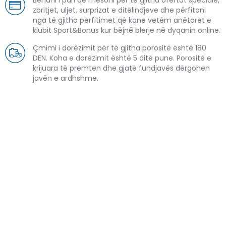
zbritjet, uljet, surprizat e ditëlindjeve dhe përfitoni
nga të gjitha përfitimet që kanë vetëm anëtarët e
klubit Sport&Bonus kur bëjnë blerje në dyqanin online.
Çmimi i dorëzimit për të gjitha porositë është 180
DEN. Koha e dorëzimit është 5 ditë pune. Porositë e
krijuara të premten dhe gjatë fundjavës dërgohen
javën e ardhshme.
PRODUKTE TË NGJASHME