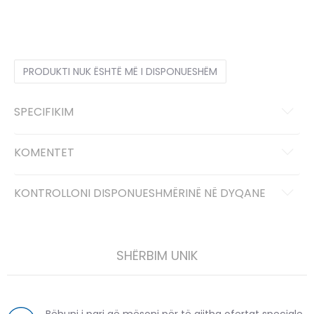
2XL
2XL
L
L
M
M
S
S
XL
XL
XS
XS
PRODUKTI NUK ËSHTË MË I DISPONUESHËM
SPECIFIKIM
KOMENTET
KONTROLLONI DISPONUESHMËRINË NË DYQANE
SHËRBIM UNIK
Bëhuni i pari që mësoni për të gjitha ofertat speciale,