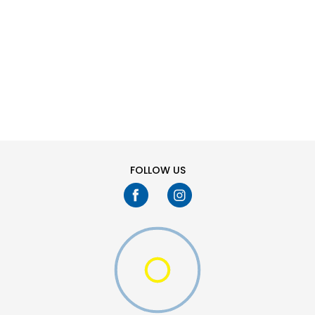
SHTONI NË SHPORTË
L
M
XS
FOLLOW US