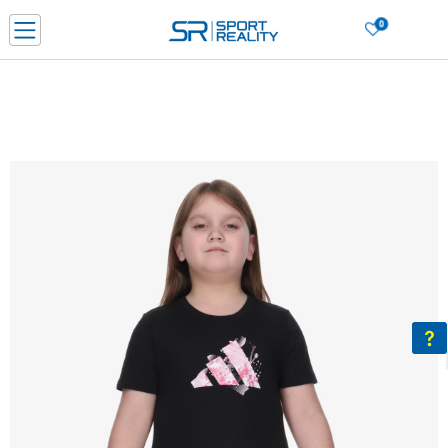
0
Porositni online dhe kurseni
LEXONI MË SHUMË
DY MËNYRAT E PAGESËS - me dorëzim dhe me kartë pagese
CLICK & COLLECT Paguani me kartë online dhe bëni tërheqjen në dyqanin që j
dëshironi të zgjidhni
Lista e çmimeve
BLINI