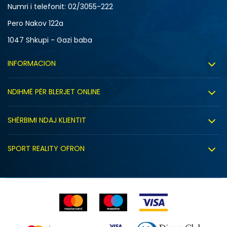
XLT
XS
Numri i telefonit: 02/3055-222
Pero Nakov 122a
1047 Shkupi - Gazi baba
INFORMACION
Rreth nesh
NDIHMË PËR BLERJET ONLINE
Punë
Kushtet e përdorimit
Bashkëpunimi
SHËRBIMI NDAJ KLIENTIT
Politika e privatësisë
Shitje sindikale
Kushtet e ofrimit
Politika e cookie-ve
SPORT REALITY OFRON
Dyqanet
Zëvendësimi i produktit
Politika e marketingut të drejtpërdrejtë
Përdorimin e Gift Card
E drejta e anulimit/kthimit të produktit
Lista e çmimeve
Ankesat
Shikimi i statusit të porosisë