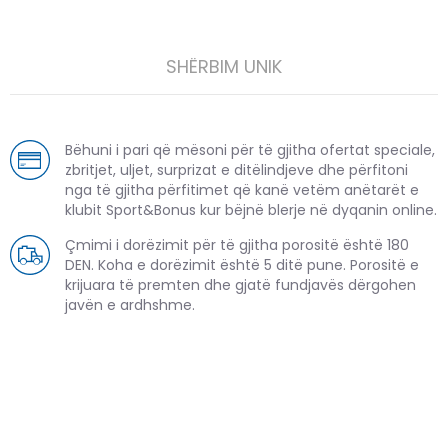
SHËRBIM UNIK
Bëhuni i pari që mësoni për të gjitha ofertat speciale,
zbritjet, uljet, surprizat e ditëlindjeve dhe përfitoni
nga të gjitha përfitimet që kanë vetëm anëtarët e
klubit Sport&Bonus kur bëjnë blerje në dyqanin online.
Çmimi i dorëzimit për të gjitha porositë është 180
DEN. Koha e dorëzimit është 5 ditë pune. Porositë e
krijuara të premten dhe gjatë fundjavës dërgohen
javën e ardhshme.
PRODUKTE TË NGJASHME