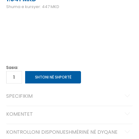
Shuma e kursyer:
447
MKD
128
7-8v.
134
8-9v.
140
9-10v.
152
11-12v.
164
13-14v.
170
14-15v.
Sasia:
SHTONI NË SHPORTË
SPECIFIKIM
KOMENTET
KONTROLLONI DISPONUESHMËRINË NË DYQANE