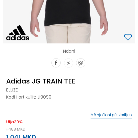
Ndani
Adidas JG TRAIN TEE
BLUZË
Kodi i artikullit:
JI9090
Më njoftoni për zbritjen
Ulja
30
%
1.488
MKD
1.041
MKD