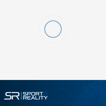
SHTONI NË SHPORTË
2XS
3XL
4XLT
L
MT
S