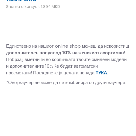
Shuma e kursyer:
1.894
MKD
Единствено на нашиот online shop можеш да искористиш
дополнителен попуст од 10%
на женскиот асортиман
!
Побрзај, вметни ги во корпичката твоите омилени модели
и дополнителните 10% ќе бидат автоматски
пресметани! Погледнете ја целата понуда
ТУКА.
*Овој ваучер не може да се комбинира со други ваучери.
3K
19
11
4K
20
12
5-K
22
13
5K
21
12
6-K
23.5
14
6K
23
13.5
7-K
25
14.5
7K
24
14
8-K
26
15.5