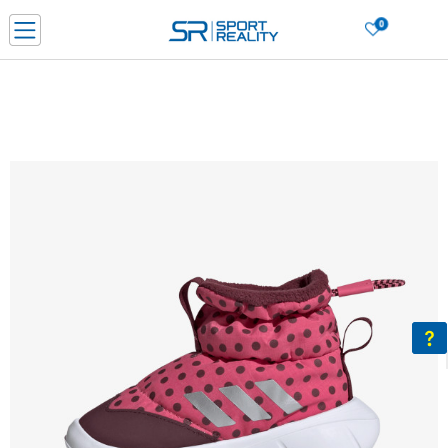
0
Porositni online dhe kurseni
LEXONI MË SHUMË
DY MËNYRAT E PAGESËS - me dorëzim dhe me kartë pagese
CLICK & COLLECT Paguani me kartë online dhe bëni tërheqjen në dyqanin që j
dëshironi të zgjidhni
Lista e çmimeve
BLINI