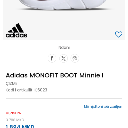
Ndani
Adidas MONOFIT BOOT Minnie I
ÇIZME
Kodi i artikullit:
IE6023
Më njoftoni për zbritjen
Ulja
50
%
3.788
MKD
1.894
MKD