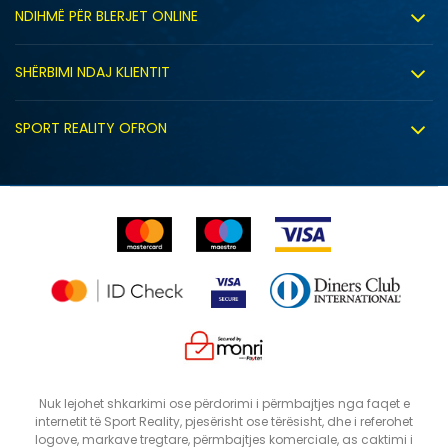
Rreth nesh
NDIHMË PËR BLERJET ONLINE
Punë
Kushtet e përdorimit
Bashkëpunimi
SHËRBIMI NDAJ KLIENTIT
Politika e privatësisë
Shitje sindikale
Kushtet e ofrimit
Politika e cookie-ve
SPORT REALITY OFRON
Dyqanet
Zëvendësimi i produktit
Politika e marketingut të drejtpërdrejtë
Përdorimin e Gift Card
E drejta e anulimit/kthimit të produktit
Lista e çmimeve
Ankesat
Shikimi i statusit të porosisë
SHTONI NË SHPORTË
24
27
Nuk lejohet shkarkimi ose përdorimi i përmbajtjes nga faqet e
internetit të Sport Reality, pjesërisht ose tërësisht, dhe i referohet
26
33
logove, markave tregtare, përmbajtjes komerciale, as caktimi i