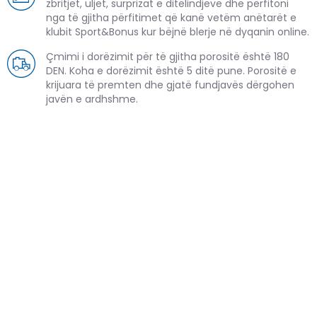
zbritjet, uljet, surprizat e ditëlindjeve dhe përfitoni
nga të gjitha përfitimet që kanë vetëm anëtarët e
klubit Sport&Bonus kur bëjnë blerje në dyqanin online.
Çmimi i dorëzimit për të gjitha porositë është 180
DEN. Koha e dorëzimit është 5 ditë pune. Porositë e
krijuara të premten dhe gjatë fundjavës dërgohen
javën e ardhshme.
PRODUKTE TË NGJASHME