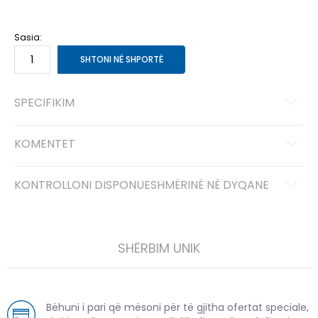
8K
25.5
15
9-K
27
16.5
9K
26.5
16
Sasia:
SHTONI NË SHPORTË
SPECIFIKIM
KOMENTET
KONTROLLONI DISPONUESHMËRINË NË DYQANE
SHËRBIM UNIK
Bëhuni i pari që mësoni për të gjitha ofertat speciale,