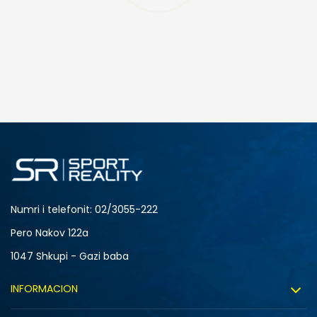
SHTONI NË SHPORTË
40
41
36.5
39.5
Numri i telefonit: 02/3055-222
Pero Nakov 122a
1047 Shkupi - Gazi baba
INFORMACION