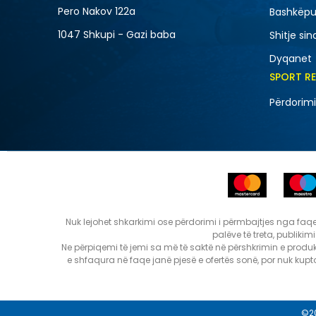
Pero Nakov 122a
Bashkëpu
1047 Shkupi - Gazi baba
Shitje sin
Dyqanet
SPORT R
Përdorimi
Nuk lejohet shkarkimi ose përdorimi i përmbajtjes nga faqet e
palëve të treta, publikim
Ne përpiqemi të jemi sa më të saktë në përshkrimin e produk
e shfaqura në faqe janë pjesë e ofertës sonë, por nuk ku
©2