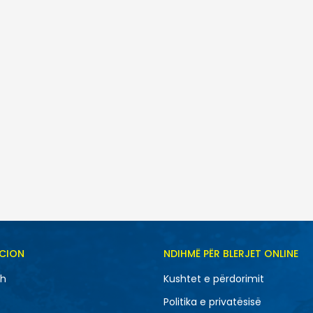
CION
NDIHMË PËR BLERJET ONLINE
sh
Kushtet e përdorimit
Politika e privatësisë