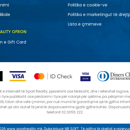
nimi
Politika e cookie-ve
dikale
Politika e marketingut të drejt
Lista e çmimeve
EALITY OFRON
n e Gift Card
 internetit të Sport Reality, pjesërisht ose tërësisht, dhe i referohet logov
i i tyre publikisht ose përdorimi i tyre për ndonjë për qëllime, pa pëlqimin 
tit, foton dhe vetë çmimin, por nuk mund të garantojmë që të gjitha infor
ptohet që ato duhet të jenë të disponueshme gjatë gjithë kohës. Disponues
telefonit 02 3055 222.
026
www.sportreality.mk
, Duke krijuar
NB SOFT
. Të gjitha të drejtat e rezervu