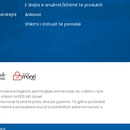
E drejta e anulimit/kthimit të produktit
përdrejtë
Ankesat
Shikimi i statusit të porosisë
e, markave tregtare, përmbajtjes komerciale, as caktimi i tyre
me shkrim të BDS.MK dooel.
macionet të jenë të plota dhe pa gabime. Të gjitha produktet
hmërinë e produkteve mund ta kontrolloni edhe në numrin e
ara.