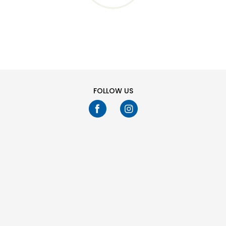
FOLLOW US