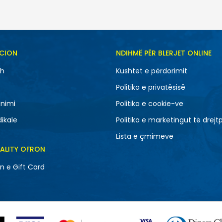
CION
NDIHMË PËR BLERJET ONLINE
sh
Kushtet e përdorimit
Politika e privatësisë
nimi
Politika e cookie-ve
dikale
Politika e marketingut të drejt
Lista e çmimeve
EALITY OFRON
n e Gift Card