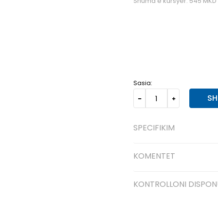
Shuma e kursyer:
545
MKD
OS
Univ.
Sasia:
SH
SPECIFIKIM
KOMENTET
KONTROLLONI DISPON