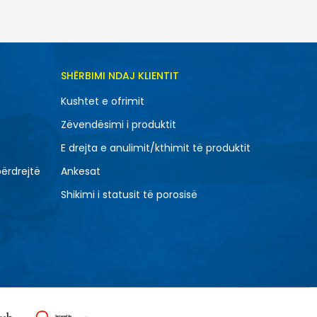
SHËRBIMI NDAJ KLIENTIT
Kushtet e ofrimit
Zëvendësimi i produktit
E drejta e anulimit/kthimit të produktit
përdrejtë
Ankesat
Shikimi i statusit të porosisë