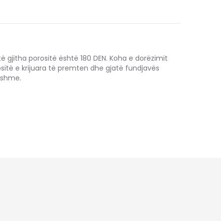
të gjitha porositë është 180 DEN. Koha e dorëzimit
ositë e krijuara të premten dhe gjatë fundjavës
hshme.