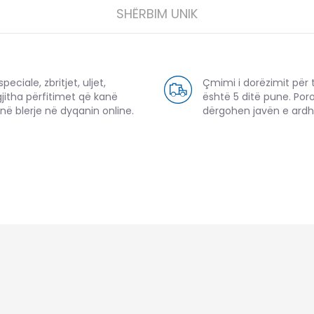
SHËRBIM UNIK
eciale, zbritjet, uljet,
Çmimi i dorëzimit për 
gjitha përfitimet që kanë
është 5 ditë pune. Por
në blerje në dyqanin online.
dërgohen javën e ard