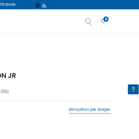
TROHUNI
AL
0
e
dëshironi të zgjidhni
ON JR
-390
Më njoftoni për zbritjen