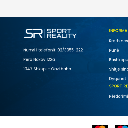
INFORMA
Rreth ne
Numri i telefonit: 02/3055-222
Punë
Pero Nakov 122a
Bashkëpu
1047 Shkupi - Gazi baba
Shitje sin
Dyqanet
SPORT R
Përdorimi