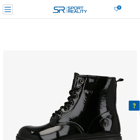
0
Porositni online dhe kurseni
LEXONI MË SHUMË
DY MËNYRAT E PAGESËS - me dorëzim dhe me kartë pagese
CLICK & COLLECT Paguani me kartë online dhe bëni tërheqjen në dyqanin që j
dëshironi të zgjidhni
Lista e çmimeve
BLINI