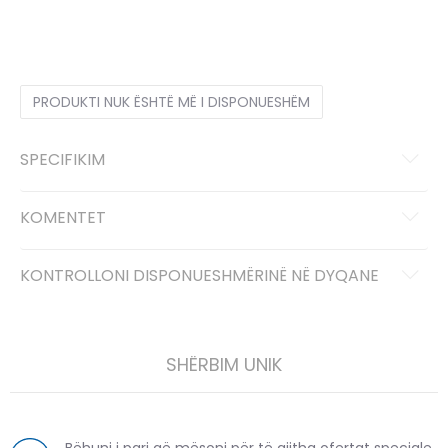
36
36
37
37
38
38
39
39
40
40
41
41
PRODUKTI NUK ËSHTË MË I DISPONUESHËM
SPECIFIKIM
KOMENTET
KONTROLLONI DISPONUESHMËRINË NË DYQANE
SHËRBIM UNIK
Bëhuni i pari që mësoni për të gjitha ofertat speciale,