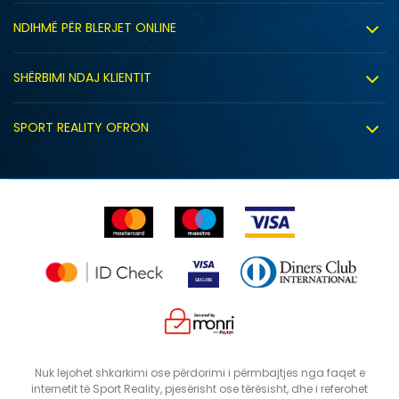
SHTONI NË SHPORTË
Rreth nesh
NDIHMË PËR BLERJET ONLINE
4Y
5.5Y
Punë
Kushtet e përdorimit
6Y
7Y
Bashkëpunimi
SHËRBIMI NDAJ KLIENTIT
Politika e privatësisë
Shitje sindikale
Kushtet e ofrimit
Politika e cookie-ve
SPORT REALITY OFRON
Dyqanet
Zëvendësimi i produktit
Politika e marketingut të drejtpërdrejtë
Përdorimin e Gift Card
E drejta e anulimit/kthimit të produktit
Lista e çmimeve
Ankesat
Shikimi i statusit të porosisë
Nuk lejohet shkarkimi ose përdorimi i përmbajtjes nga faqet e
internetit të Sport Reality, pjesërisht ose tërësisht, dhe i referohet