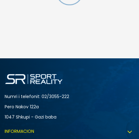
SHTONI NË SHPORTË
4Y
5.5Y
6Y
7Y
S (GS)
Numri i telefonit: 02/3055-222
Pero Nakov 122a
1047 Shkupi - Gazi baba
INFORMACION