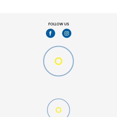
11
11.5
13
14
7.5
8
FOLLOW US
9.5
O (GS)