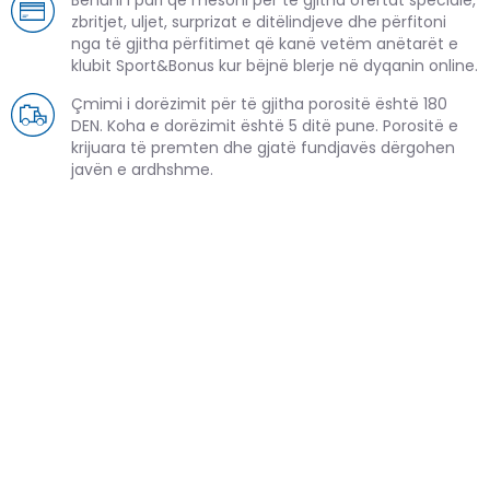
zbritjet, uljet, surprizat e ditëlindjeve dhe përfitoni
nga të gjitha përfitimet që kanë vetëm anëtarët e
klubit Sport&Bonus kur bëjnë blerje në dyqanin online.
Çmimi i dorëzimit për të gjitha porositë është 180
DEN. Koha e dorëzimit është 5 ditë pune. Porositë e
krijuara të premten dhe gjatë fundjavës dërgohen
javën e ardhshme.
PRODUKTE TË NGJASHME