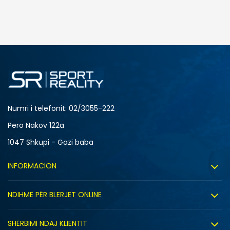
SHTONI NË SHPORTË
4
3.5
6
7
Numri i telefonit: 02/3055-222
Pero Nakov 122a
1047 Shkupi - Gazi baba
INFORMACION
Rreth nesh
NDIHMË PËR BLERJET ONLINE
Punë
Kushtet e përdorimit
Bashkëpunimi
SHËRBIMI NDAJ KLIENTIT