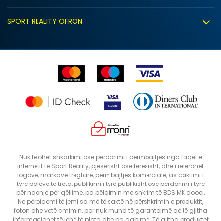
Politika e privatësisë
Shitje sindikale
Kushtet e ofrimit
Politika e cookie-ve
SPORT REALITY OFRON
Dyqanet
Zëvendësimi i produktit
Politika e marketingut të drejtpërdrejtë
Përdorimin e Gift Card
E drejta e anulimit/kthimit të produktit
Lista e çmimeve
Ankesat
Shikimi i statusit të porosisë
SHTONI NË SHPORTË
11.5
10.5
Nuk lejohet shkarkimi ose përdorimi i përmbajtjes nga faqet e
internetit të Sport Reality, pjesërisht ose tërësisht, dhe i referohet
10
6.5
logove, markave tregtare, përmbajtjes komerciale, as caktimi i
9
12
tyre palëve të treta, publikimi i tyre publikisht ose përdorimi i tyre
për ndonjë për qëllime, pa pëlqimin me shkrim të BDS.MK dooel.
13
6
Ne përpiqemi të jemi sa më të saktë në përshkrimin e produktit,
foton dhe vetë çmimin, por nuk mund të garantojmë që të gjitha
informacionet të jenë të plota dhe pa gabime. Të gjitha produktet