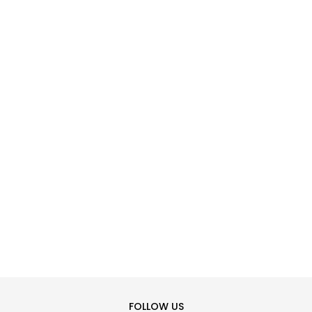
SHTONI NË SHPORTË
41.5
42
44
45
47.5
48.5
FOLLOW US