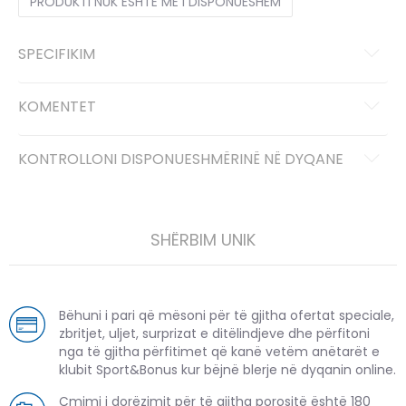
PRODUKTI NUK ËSHTË MË I DISPONUESHËM
SPECIFIKIM
KOMENTET
KONTROLLONI DISPONUESHMËRINË NË DYQANE
SHËRBIM UNIK
Bëhuni i pari që mësoni për të gjitha ofertat speciale,
zbritjet, uljet, surprizat e ditëlindjeve dhe përfitoni
nga të gjitha përfitimet që kanë vetëm anëtarët e
klubit Sport&Bonus kur bëjnë blerje në dyqanin online.
Çmimi i dorëzimit për të gjitha porositë është 180