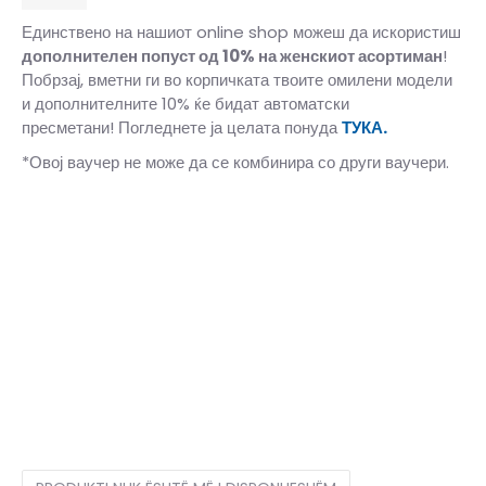
Единствено на нашиот online shop можеш да искористиш
дополнителен попуст од 10%
на женскиот асортиман
!
Побрзај, вметни ги во корпичката твоите омилени модели
и дополнителните 10% ќе бидат автоматски
пресметани! Погледнете ја целата понуда
ТУКА.
*Овој ваучер не може да се комбинира со други ваучери.
10
44
28
10.5
44.5
28.5
11
45
29
11.5
45.5
29.5
12
46
30
12.5
47
30.5
13
47.5
31
14
48.5
32
7
40
25
7.5
40.5
25.5
8
41
26
8.5
42
26.5
9
42.5
27
9.5
43
27.5