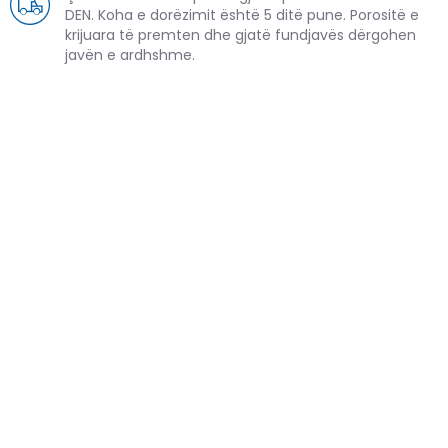
DEN. Koha e dorëzimit është 5 ditë pune. Porositë e
krijuara të premten dhe gjatë fundjavës dërgohen
javën e ardhshme.
PRODUKTE TË NGJASHME