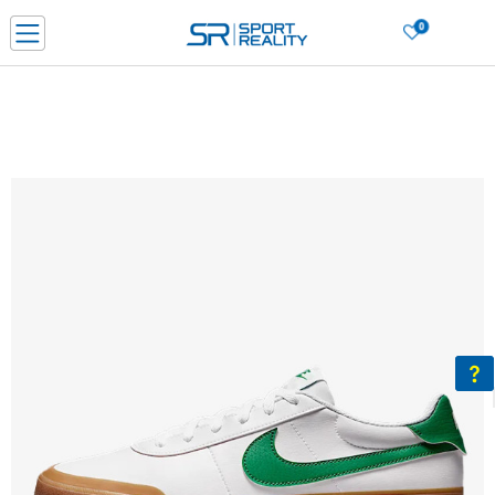
0
Porositni online dhe kurseni
LEXONI MË SHUMË
DY MËNYRAT E PAGESËS - me dorëzim dhe me kartë pagese
CLICK & COLLECT Paguani me kartë online dhe bëni tërheqjen në dyqanin që j
dëshironi të zgjidhni
Lista e çmimeve
BLINI