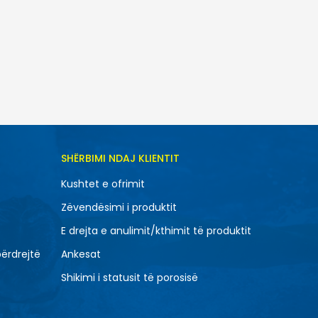
TONI NË SHPORTË
SHËRBIMI NDAJ KLIENTIT
42
Kushtet e ofrimit
45
Zëvendësimi i produktit
48.5
E drejta e anulimit/kthimit të produktit
përdrejtë
Ankesat
Shikimi i statusit të porosisë