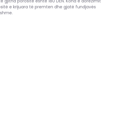
të gjitha porositë është 180 DEN. Koha e dorëzimit
ositë e krijuara të premten dhe gjatë fundjavës
hshme.