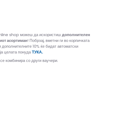
nline shop можеш да искористиш
дополнителен
иот асортиман
! Побрзај, вметни ги во корпичката
и дополнителните 10% ќе бидат автоматски
ја целата понуда
ТУКА.
 се комбинира со други ваучери.
43 1/3
27.5
8-
42 2/3
27
8
42
26.5
5.5
6-
40
25
6
39 1/3
24.5
5-
38 2/3
24
/3
23
4
36 2/3
22.5
3-
36
22
13-
49 1/3
32