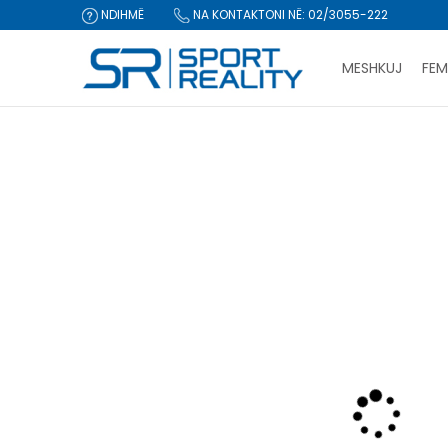
NDIHMË
NA KONTAKTONI NË: 02/3055-222
MESHKUJ
FEM
Sport Reality
Produkte
Këpucë
Atlete
Adidas BARRED
CLICK & COLLECT Pagu