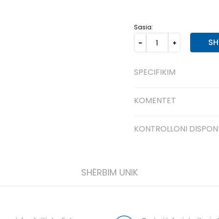
12-
48
31
12
47 1/3
30.5
Sasia:
SH
SPECIFIKIM
KOMENTET
KONTROLLONI DISPON
SHËRBIM UNIK