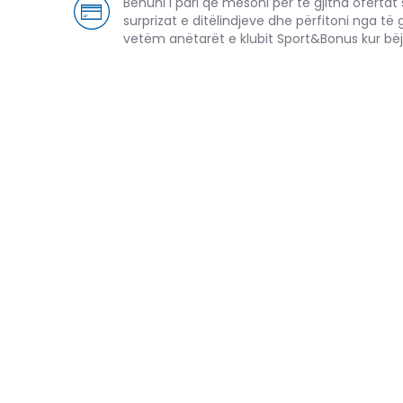
Bëhuni i pari që mësoni për të gjitha ofertat sp
surprizat e ditëlindjeve dhe përfitoni nga të 
vetëm anëtarët e klubit Sport&Bonus kur bëj