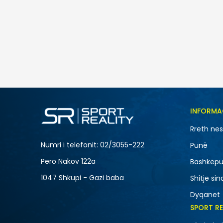
Skechers BADGER - KODA
6.790
MKD
Masa
INFORMA
40
Rreth ne
42.5
Numri i telefonit: 02/3055-222
Punë
45.5
Pero Nakov 122a
Bashkëpu
1047 Shkupi - Gazi baba
Shitje sin
Dyqanet
SPORT R