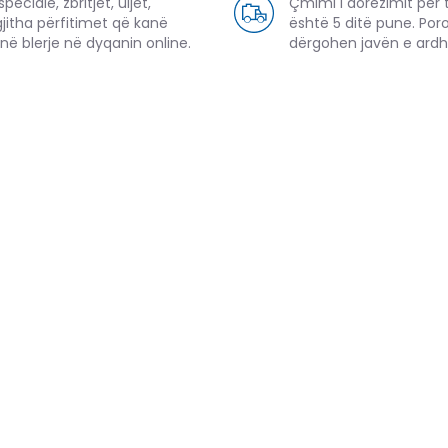
eciale, zbritjet, uljet,
Çmimi i dorëzimit për 
gjitha përfitimet që kanë
është 5 ditë pune. Por
në blerje në dyqanin online.
dërgohen javën e ard
PRODUKTE TË NGJASHME