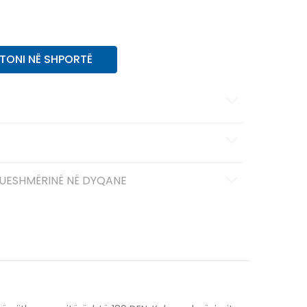
11-
46 2/3
30
11
46
29.5
10-
45 1/3
29
TONI NË SHPORTË
UESHMËRINË NË DYQANE