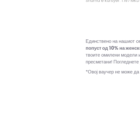
Shuma e kursyer:
1.197
MKD
Единствено на нашиот o
попуст од 10%
на женск
твоите омилени модели 
пресметани! Погледнете 
*Овој ваучер не може да
5
38
23.5
9-
44
28
9
7-
41 1/3
26
7
40 2/3
2
10
44 2/3
28.5
4-
37 1