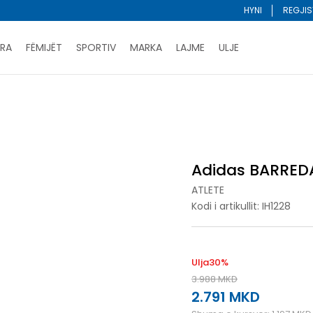
HYNI
REGJIS
RA
FËMIJËT
SPORTIV
MARKA
LAJME
ULJE
Porositni online dhe kurseni
LEXONI MË SHUMË
DY MËNYRAT E PAGESËS - me dorëzim dhe me kartë pages
A
ani me kartë online dhe bëni tërheqjen në dyqanin që ju 
Lista e çmimeve
BLINI
Adidas BARRED
ATLETE
Kodi i artikullit:
IH1228
Ulja
30
%
3.988
MKD
2.791
MKD