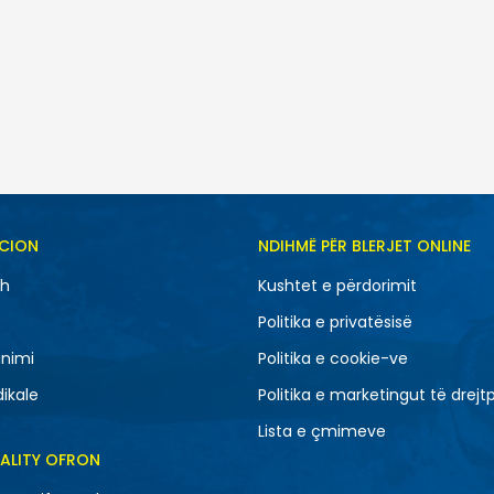
SH
CION
NDIHMË PËR BLERJET ONLINE
41
41.5
sh
Kushtet e përdorimit
43
44
Politika e privatësisë
46
47.5
nimi
Politika e cookie-ve
dikale
Politika e marketingut të drejt
Lista e çmimeve
EALITY OFRON