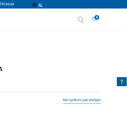
TROHUNI
AL
0
e
dëshironi të zgjidhni
A
Më njoftoni për zbritjen