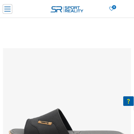
0
Porositni online dhe kurseni
LEXONI MË SHUMË
DY MËNYRAT E PAGESËS - me dorëzim dhe me kartë pagese
CLICK & COLLECT Paguani me kartë online dhe bëni tërheqjen në dyqanin që j
dëshironi të zgjidhni
Lista e çmimeve
BLINI