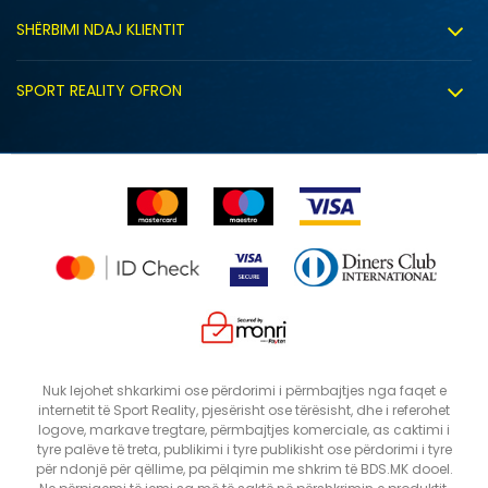
Kushtet e përdorimit
Bashkëpunimi
SHËRBIMI NDAJ KLIENTIT
Politika e privatësisë
Shitje sindikale
Kushtet e ofrimit
Politika e cookie-ve
SPORT REALITY OFRON
Dyqanet
Zëvendësimi i produktit
Politika e marketingut të drejtpërdrejtë
Përdorimin e Gift Card
 PRINT
E drejta e anulimit/kthimit të produktit
Lista e çmimeve
Ankesat
Shikimi i statusit të porosisë
SHTONI NË SHPORTË
12
5
Nuk lejohet shkarkimi ose përdorimi i përmbajtjes nga faqet e
internetit të Sport Reality, pjesërisht ose tërësisht, dhe i referohet
8
9
logove, markave tregtare, përmbajtjes komerciale, as caktimi i
tyre palëve të treta, publikimi i tyre publikisht ose përdorimi i tyre
për ndonjë për qëllime, pa pëlqimin me shkrim të BDS.MK dooel.