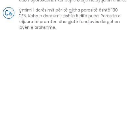
Çmimi i dorëzimit për të gjitha porositë është 180
DEN. Koha e dorëzimit është 5 ditë pune. Porositë e
krijuara të premten dhe gjatë fundjavës dërgohen
javën e ardhshme.
PRODUKTE TË NGJASHME