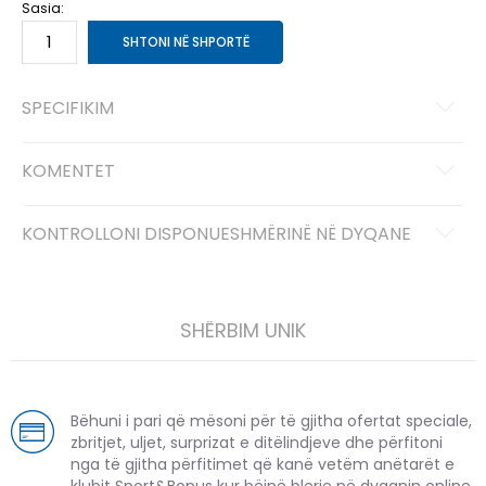
Sasia:
SHTONI NË SHPORTË
SPECIFIKIM
KOMENTET
KONTROLLONI DISPONUESHMËRINË NË DYQANE
SHËRBIM UNIK
Bëhuni i pari që mësoni për të gjitha ofertat speciale,
zbritjet, uljet, surprizat e ditëlindjeve dhe përfitoni
nga të gjitha përfitimet që kanë vetëm anëtarët e
klubit Sport&Bonus kur bëjnë blerje në dyqanin online.