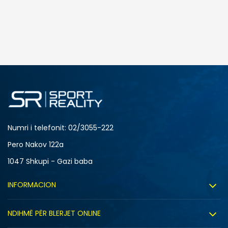
SHTONI NË SHPORTË
12
5
8
9
Numri i telefonit: 02/3055-222
Pero Nakov 122a
1047 Shkupi - Gazi baba
INFORMACION
Rreth nesh
NDIHMË PËR BLERJET ONLINE
Punë