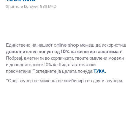
Shuma e kursyer:
836
MKD
Единствено на нашиот online shop можеш да искористиш
дополнителен попуст од 10%
на женскиот асортиман
!
Побрзај, вметни ги во корпичката твоите омилени модели
и дополнителните 10% ќе бидат автоматски
пресметани! Погледнете ја целата понуда
ТУКА.
*Овој ваучер не може да се комбинира со други ваучери.
39-40
39-40
41
41
42
42
43
43
44
44
45-46
45-46