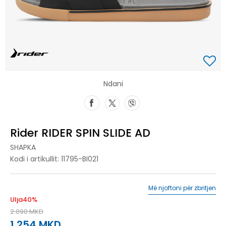
Ndani
Rider RIDER SPIN SLIDE AD
SHAPKA
Kodi i artikullit:
11795-BI021
Më njoftoni për zbritjen
Ulja
40
%
2.090
MKD
1.254
MKD