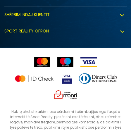
Punë
Kushtet e përdorimit
Bashkëpunimi
SHËRBIMI NDAJ KLIENTIT
Politika e privatësisë
Shitje sindikale
Kushtet e ofrimit
Politika e cookie-ve
SPORT REALITY OFRON
Dyqanet
Zëvendësimi i produktit
Politika e marketingut të drejtpërdrejtë
Përdorimin e Gift Card
 PRINT
E drejta e anulimit/kthimit të produktit
Lista e çmimeve
Ankesat
Shikimi i statusit të porosisë
SHTONI NË SHPORTË
12
5
Nuk lejohet shkarkimi ose përdorimi i përmbajtjes nga faqet e
internetit të Sport Reality, pjesërisht ose tërësisht, dhe i referohet
8
9
logove, markave tregtare, përmbajtjes komerciale, as caktimi i
tyre palëve të treta, publikimi i tyre publikisht ose përdorimi i tyre