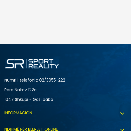
SHTONI NË SHPORTË
12
5
8
9
Numri i telefonit: 02/3055-222
Pero Nakov 122a
1047 Shkupi - Gazi baba
INFORMACION
Rreth nesh
NDIHMË PËR BLERJET ONLINE