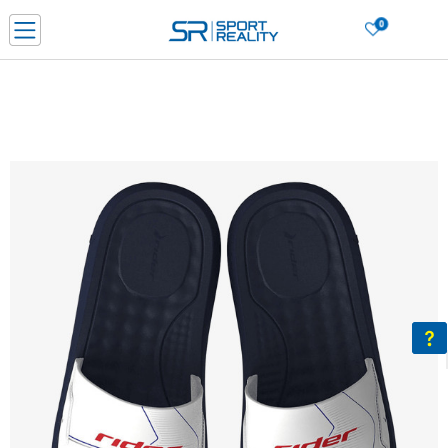
0
Porositni online dhe kurseni
LEXONI MË SHUMË
DY MËNYRAT E PAGESËS - me dorëzim dhe me kartë pagese
CLICK & COLLECT Paguani me kartë online dhe bëni tërheqjen në dyqanin që j
dëshironi të zgjidhni
Lista e çmimeve
BLINI