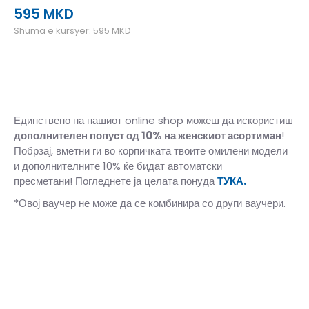
595
MKD
Shuma e kursyer:
595
MKD
Единствено на нашиот online shop можеш да искористиш
дополнителен попуст од 10%
на женскиот асортиман
!
Побрзај, вметни ги во корпичката твоите омилени модели
и дополнителните 10% ќе бидат автоматски
пресметани! Погледнете ја целата понуда
ТУКА.
*Овој ваучер не може да се комбинира со други ваучери.
39-40
39-40
41
41
42
42
43
43
44
44
45-46
45-46