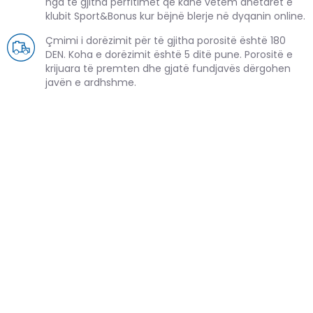
nga të gjitha përfitimet që kanë vetëm anëtarët e
klubit Sport&Bonus kur bëjnë blerje në dyqanin online.
Çmimi i dorëzimit për të gjitha porositë është 180
DEN. Koha e dorëzimit është 5 ditë pune. Porositë e
krijuara të premten dhe gjatë fundjavës dërgohen
javën e ardhshme.
PRODUKTE TË NGJASHME