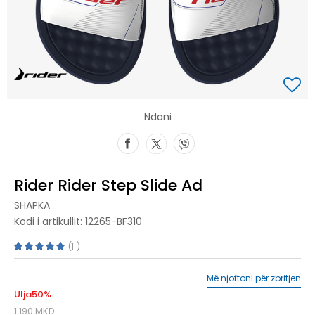
Ndani
Rider Rider Step Slide Ad
SHAPKA
Kodi i artikullit:
12265-BF310
1
Më njoftoni për zbritjen
Ulja
50
%
1.190
MKD