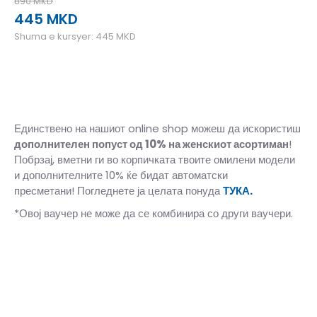
890
MKD
445
MKD
Shuma e kursyer:
445
MKD
Единствено на нашиот online shop можеш да искористиш
дополнителен попуст од 10%
на женскиот асортиман
!
Побрзај, вметни ги во корпичката твоите омилени модели
и дополнителните 10% ќе бидат автоматски
пресметани! Погледнете ја целата понуда
ТУКА.
*Овој ваучер не може да се комбинира со други ваучери.
35-36
35-36
37
37
38
38
39
39
40
40