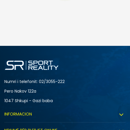
SHTONI NË SHPORTË
28-29
30
33
34-35
Numri i telefonit: 02/3055-222
Pero Nakov 122a
1047 Shkupi - Gazi baba
INFORMACION
Rreth nesh