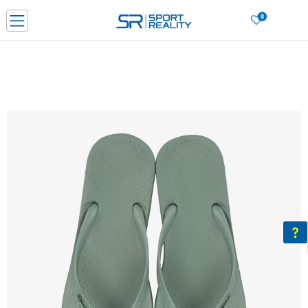
0
Porositni online dhe kurseni
LEXONI MË SHUMË
DY MËNYRAT E PAGESËS - me dorëzim dhe me kartë pagese
CLICK & COLLECT Paguani me kartë online dhe bëni tërheqjen në dyqanin që j
dëshironi të zgjidhni
Lista e çmimeve
BLINI