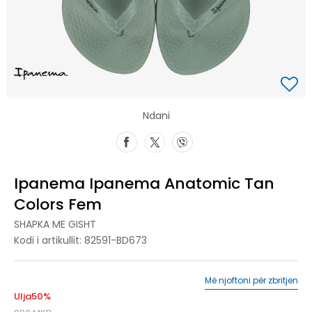
Ndani
Ipanema Ipanema Anatomic Tan
Colors Fem
SHAPKA ME GISHT
Kodi i artikullit:
82591-BD673
Më njoftoni për zbritjen
Ulja
50
%