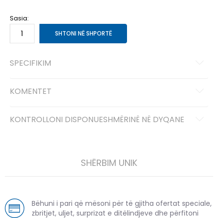
41-42
41-42
43
43
Sasia:
SHTONI NË SHPORTË
SPECIFIKIM
KOMENTET
KONTROLLONI DISPONUESHMËRINË NË DYQANE
SHËRBIM UNIK
Bëhuni i pari që mësoni për të gjitha ofertat speciale,
zbritjet, uljet, surprizat e ditëlindjeve dhe përfitoni