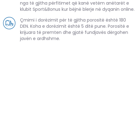
nga të gjitha përfitimet që kanë vetëm anëtarët e
klubit Sport&Bonus kur bëjnë blerje në dyqanin online.
Çmimi i dorëzimit për të gjitha porositë është 180
DEN. Koha e dorëzimit është 5 ditë pune. Porositë e
krijuara të premten dhe gjatë fundjavës dërgohen
javën e ardhshme.
PRODUKTE TË NGJASHME