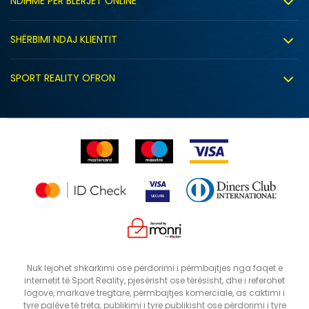
NDIHMË PËR BLERJET ONLINE
Punë
Kushtet e përdorimit
Bashkëpunimi
SHËRBIMI NDAJ KLIENTIT
Politika e privatësisë
Shitje sindikale
Kushtet e ofrimit
Politika e cookie-ve
SPORT REALITY OFRON
Dyqanet
Zëvendësimi i produktit
Politika e marketingut të drejtpërdrejtë
Përdorimin e Gift Card
IDS
E drejta e anulimit/kthimit të produktit
Lista e çmimeve
Ankesat
Shikimi i statusit të porosisë
SHTONI NË SHPORTË
29-30
31-32
Nuk lejohet shkarkimi ose përdorimi i përmbajtjes nga faqet e
internetit të Sport Reality, pjesërisht ose tërësisht, dhe i referohet
37
38
logove, markave tregtare, përmbajtjes komerciale, as caktimi i
tyre palëve të treta, publikimi i tyre publikisht ose përdorimi i tyre