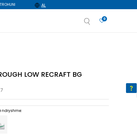
TROHUNI
AL
0
e
dëshironi të zgjidhni
OROUGH LOW RECRAFT BG
27
ë ndryshme: