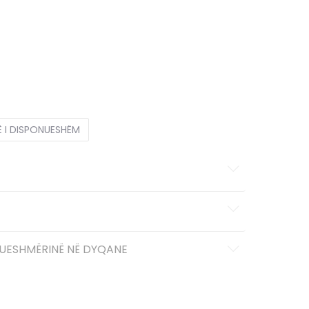
5
23.5
4Y
36
23
5.5Y
38
24
5Y
37.5
23.5
4
7Y
40
25
Ë I DISPONUESHËM
UESHMËRINË NË DYQANE