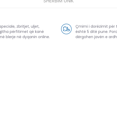
SHËRBIM UNIK
eciale, zbritjet, uljet,
Çmimi i dorëzimit për 
gjitha përfitimet që kanë
është 5 ditë pune. Por
në blerje në dyqanin online.
dërgohen javën e ard
PRODUKTE TË NGJASHME