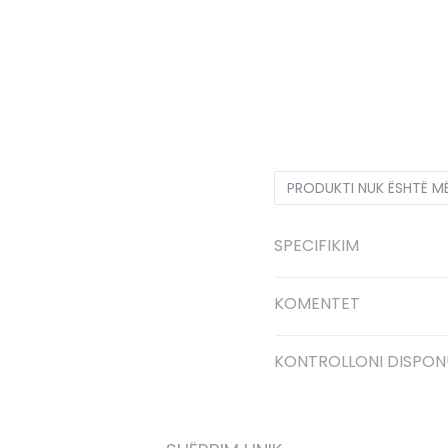
3.5Y
35.5
22.5
4.5Y
36.
6.5Y
39
24.5
6Y
38.5
2
PRODUKTI NUK ËSHTË M
SPECIFIKIM
KOMENTET
KONTROLLONI DISPON