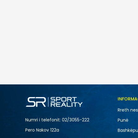
Nd
Nike NIKE COURT VISION LO P NB
5.490
MKD
Masa
INFORMA
10
Rreth ne
12
Numri i telefonit: 02/3055-222
Punë
15
Pero Nakov 122a
Bashkëpu
8.5