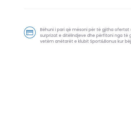
Bëhuni i pari që mësoni për të gjitha ofertat sp
surprizat e ditëlindjeve dhe përfitoni nga të 
vetëm anëtarët e klubit Sport&Bonus kur bëj