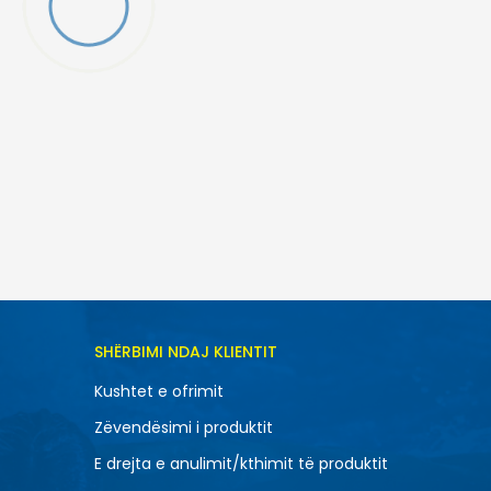
TONI NË SHPORTË
SHËRBIMI NDAJ KLIENTIT
11.5
Kushtet e ofrimit
14
Zëvendësimi i produktit
8
E drejta e anulimit/kthimit të produktit