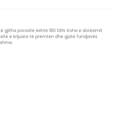
të gjitha porositë është 180 DEN. Koha e dorëzimit
ositë e krijuara të premten dhe gjatë fundjavës
hshme.