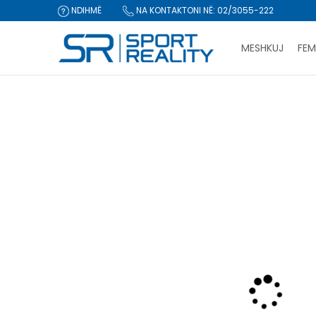
NDIHMË
NA KONTAKTONI NË: 02/3055-222
MESHKUJ
FEM
Sport Reality
Produkte
Këpucë
Atlete
Nike COURT BO
CLICK & COLLECT Pagu