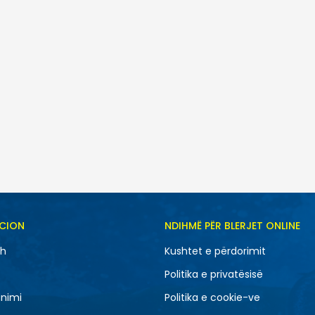
ani
SH
CION
NDIHMË PËR BLERJET ONLINE
10.5
11
sh
Kushtet e përdorimit
12.5
13
Politika e privatësisë
7
7.5
nimi
Politika e cookie-ve
9
9.5