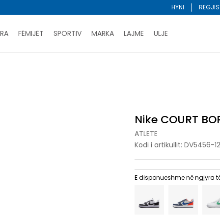
HYNI
REGJIS
RA
FËMIJËT
SPORTIV
MARKA
LAJME
ULJE
Porositni online dhe kurseni
LEXONI MË SHUMË
DY MËNYRAT E PAGESËS - me dorëzim dhe me kartë pages
ROUGH LOW RECRAFT BG
ani me kartë online dhe bëni tërheqjen në dyqanin që ju 
Lista e çmimeve
BLINI
Nike COURT B
ATLETE
Kodi i artikullit:
DV5456-1
E disponueshme në ngjyra t