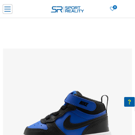
0
Porositni online dhe kurseni
LEXONI MË SHUMË
DY MËNYRAT E PAGESËS - me dorëzim dhe me kartë pagese
CLICK & COLLECT Paguani me kartë online dhe bëni tërheqjen në dyqanin që j
dëshironi të zgjidhni
Lista e çmimeve
BLINI