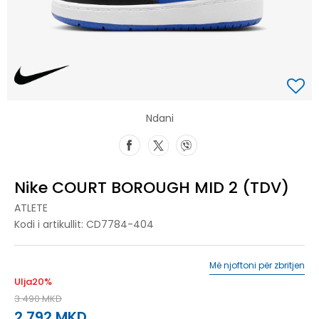
Ndani
Nike COURT BOROUGH MID 2 (TDV)
ATLETE
Kodi i artikullit:
CD7784-404
Më njoftoni për zbritjen
Ulja
20
%
3.490
MKD
2.792
MKD