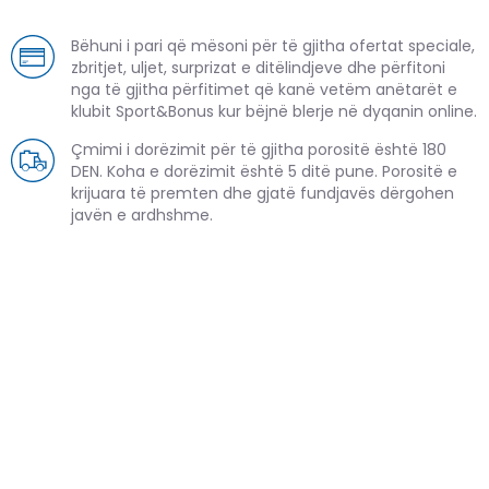
Bëhuni i pari që mësoni për të gjitha ofertat speciale,
zbritjet, uljet, surprizat e ditëlindjeve dhe përfitoni
nga të gjitha përfitimet që kanë vetëm anëtarët e
klubit Sport&Bonus kur bëjnë blerje në dyqanin online.
Çmimi i dorëzimit për të gjitha porositë është 180
DEN. Koha e dorëzimit është 5 ditë pune. Porositë e
krijuara të premten dhe gjatë fundjavës dërgohen
javën e ardhshme.
PRODUKTE TË NGJASHME