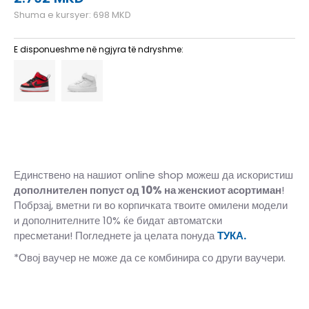
Shuma e kursyer:
698
MKD
E disponueshme në ngjyra të ndryshme:
Единствено на нашиот online shop можеш да искористиш
дополнителен попуст од 10%
на женскиот асортиман
!
Побрзај, вметни ги во корпичката твоите омилени модели
и дополнителните 10% ќе бидат автоматски
пресметани! Погледнете ја целата понуда
ТУКА.
*Овој ваучер не може да се комбинира со други ваучери.