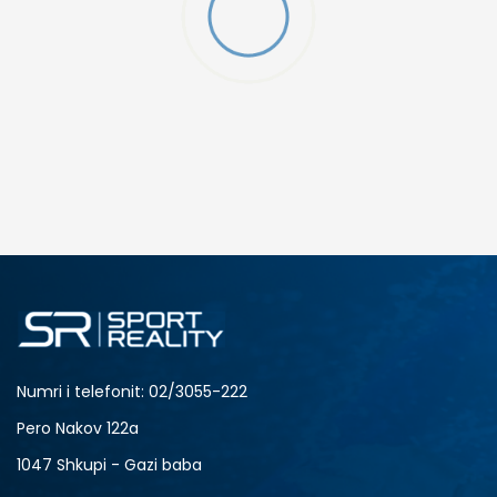
SHTONI NË SHPORTË
4
3.5
6
7
Numri i telefonit: 02/3055-222
Pero Nakov 122a
1047 Shkupi - Gazi baba