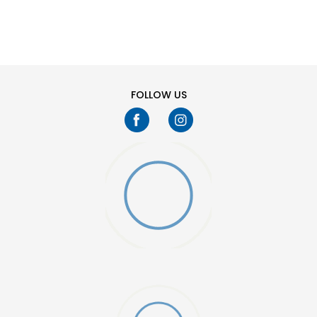
SHTONI NË SHPORTË
41.5
42
44
45
47.5
48.5
FOLLOW US