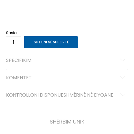
10C
27
16
2C
17
8
3C
18.5
9
4C
19.5
10
5C
21
11
6C
22
12
7C
23.5
13
8C
25
14
9C
26
15
Sasia:
SHTONI NË SHPORTË
SPECIFIKIM
KOMENTET
KONTROLLONI DISPONUESHMËRINË NË DYQANE
SHËRBIM UNIK