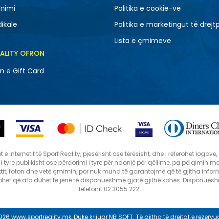
nimi
Politika e cookie-ve
dikale
Politika e marketingut të drejt
Lista e çmimeve
EALITY OFRON
n e Gift Card
 internetit të Sport Reality, pjesërisht ose tërësisht, dhe i referohet logov
i i tyre publikisht ose përdorimi i tyre për ndonjë për qëllime, pa pëlqimin 
tit, foton dhe vetë çmimin, por nuk mund të garantojmë që të gjitha infor
ptohet që ato duhet të jenë të disponueshme gjatë gjithë kohës. Disponues
telefonit 02 3055 222.
026
www.sportreality.mk
, Duke krijuar
NB SOFT
. Të gjitha të drejtat e rezervu