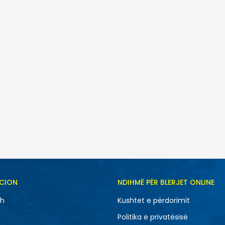
CION
NDIHMË PËR BLERJET ONLINE
sh
Kushtet e përdorimit
Politika e privatësisë