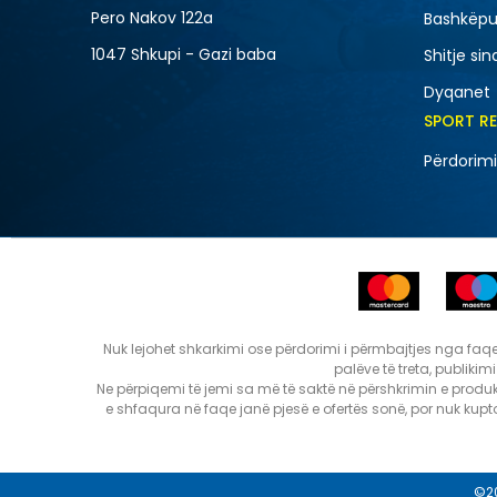
Pero Nakov 122a
Bashkëpu
1047 Shkupi - Gazi baba
Shitje sin
Dyqanet
SPORT R
Përdorimi
Nuk lejohet shkarkimi ose përdorimi i përmbajtjes nga faqet e
palëve të treta, publikim
Ne përpiqemi të jemi sa më të saktë në përshkrimin e produk
e shfaqura në faqe janë pjesë e ofertës sonë, por nuk ku
©2