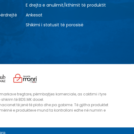
E drejta e anulimit/kthimit të produktit
përdrejtë
Ankesat
Shikimi i statusit të porosisë
e, markave tregtare, përmbajtjes komerciale, as caktimi i tyre
me shkrim të BDS.MK dooel.
macionet të jenë të plota dhe pa gabime. Të gjitha produktet
hmërinë e produkteve mund ta kontrolloni edhe në numrin e
ara.