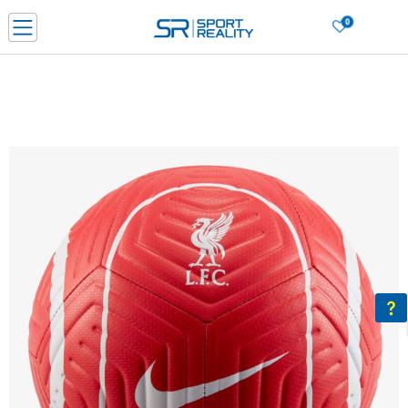
0
Porositni online dhe kurseni
LEXONI MË SHUMË
DY MËNYRAT E PAGESËS - me dorëzim dhe me kartë pagese
CLICK & COLLECT Paguani me kartë online dhe bëni tërheqjen në dyqanin që j
dëshironi të zgjidhni
Lista e çmimeve
BLINI