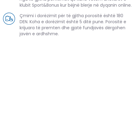
klubit Sport&Bonus kur bëjnë blerje në dyqanin online.
Çmimi i dorëzimit për të gjitha porositë është 180
DEN. Koha e dorëzimit është 5 ditë pune. Porositë e
krijuara të premten dhe gjatë fundjavës dërgohen
javën e ardhshme.
PRODUKTE TË NGJASHME