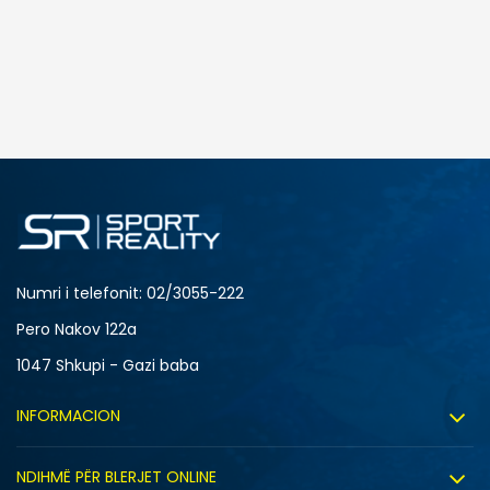
SHTONI NË SHPORTË
Numri i telefonit: 02/3055-222
Pero Nakov 122a
1047 Shkupi - Gazi baba
INFORMACION
Rreth nesh
NDIHMË PËR BLERJET ONLINE