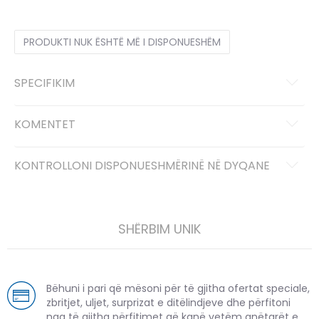
PRODUKTI NUK ËSHTË MË I DISPONUESHËM
SPECIFIKIM
KOMENTET
KONTROLLONI DISPONUESHMËRINË NË DYQANE
SHËRBIM UNIK
Bëhuni i pari që mësoni për të gjitha ofertat speciale,
zbritjet, uljet, surprizat e ditëlindjeve dhe përfitoni
nga të gjitha përfitimet që kanë vetëm anëtarët e