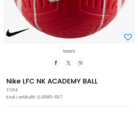
Ndani
Nike LFC NK ACADEMY BALL
TOPA
Kodi i artikullit:
DJ9961-657
4
4
5
5