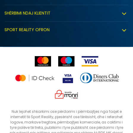
Punë
Kushtet e përdorimit
Bashkëpunimi
SHËRBIMI NDAJ KLIENTIT
Politika e privatësisë
Shitje sindikale
Kushtet e ofrimit
Politika e cookie-ve
SPORT REALITY OFRON
Dyqanet
Zëvendësimi i produktit
Politika e marketingut të drejtpërdrejtë
Përdorimin e Gift Card
E drejta e anulimit/kthimit të produktit
Lista e çmimeve
Ankesat
Shikimi i statusit të porosisë
SHTONI NË SHPORTË
Nuk lejohet shkarkimi ose përdorimi i përmbajtjes nga faqet e
internetit të Sport Reality, pjesërisht ose tërësisht, dhe i referohet
logove, markave tregtare, përmbajtjes komerciale, as caktimi i
tyre palëve të treta, publikimi i tyre publikisht ose përdorimi i tyre
për ndonjë për qëllime, pa pëlqimin me shkrim të BDS.MK dooel.