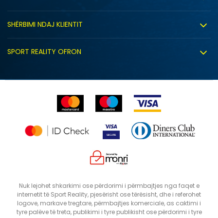
Punë
Kushtet e përdorimit
Bashkëpunimi
SHËRBIMI NDAJ KLIENTIT
Politika e privatësisë
Shitje sindikale
Kushtet e ofrimit
Politika e cookie-ve
SPORT REALITY OFRON
Dyqanet
Zëvendësimi i produktit
Politika e marketingut të drejtpërdrejtë
Përdorimin e Gift Card
E drejta e anulimit/kthimit të produktit
Lista e çmimeve
Ankesat
Shikimi i statusit të porosisë
Nuk lejohet shkarkimi ose përdorimi i përmbajtjes nga faqet e
internetit të Sport Reality, pjesërisht ose tërësisht, dhe i referohet
logove, markave tregtare, përmbajtjes komerciale, as caktimi i
tyre palëve të treta, publikimi i tyre publikisht ose përdorimi i tyre