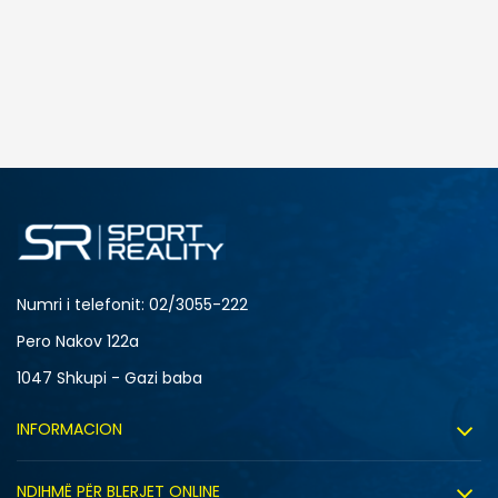
Numri i telefonit: 02/3055-222
Pero Nakov 122a
1047 Shkupi - Gazi baba
INFORMACION
Rreth nesh
NDIHMË PËR BLERJET ONLINE