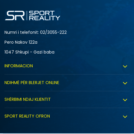
L
M
Numri i telefonit: 02/3055-222
Pero Nakov 122a
1047 Shkupi - Gazi baba
INFORMACION
Rreth nesh
NDIHMË PËR BLERJET ONLINE
Punë
Kushtet e përdorimit
Bashkëpunimi
SHËRBIMI NDAJ KLIENTIT
Politika e privatësisë
Shitje sindikale
Kushtet e ofrimit
Politika e cookie-ve
SPORT REALITY OFRON
Dyqanet
Zëvendësimi i produktit
Politika e marketingut të drejtpërdrejtë
Përdorimin e Gift Card
NR
E drejta e anulimit/kthimit të produktit