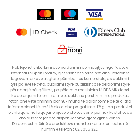
Lista e çmimeve
Ankesat
Shikimi i statusit të porosisë
SHTONI NË SHPORTË
15/16
5/6
Nuk lejohet shkarkimi ose përdorimi i përmbajtjes nga faqet e
internetit të Sport Reality, pjesërisht ose tërësisht, dhe i referohet
logove, markave tregtare, përmbajtjes komerciale, as caktimi i
tyre palëve të treta, publikimi i tyre publikisht ose përdorimi i tyre
për ndonjë për qëllime, pa pëlqimin me shkrim të BDS.MK dooel.
Ne përpiqemi të jemi sa më të saktë në përshkrimin e produktit,
foton dhe vetë çmimin, por nuk mund të garantojmë që të gjitha
informacionet të jenë të plota dhe pa gabime. Të gjitha produktet
e shfaqura në faqe janë pjesë e ofertës sonë, por nuk kuptohet që
ato duhet të jenë të disponueshme gjatë gjithë kohës.
Disponueshmërinë e produkteve mund ta kontrolloni edhe në
numrin e telefonit 02 3055 222.