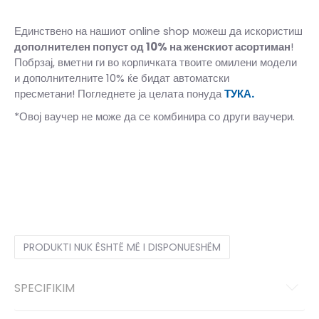
Единствено на нашиот online shop можеш да искористиш
дополнителен попуст од 10%
на женскиот асортиман
!
Побрзај, вметни ги во корпичката твоите омилени модели
и дополнителните 10% ќе бидат автоматски
пресметани! Погледнете ја целата понуда
ТУКА.
*Овој ваучер не може да се комбинира со други ваучери.
L
L
M
M
S
S
XS
XS
PRODUKTI NUK ËSHTË MË I DISPONUESHËM
SPECIFIKIM