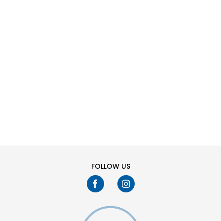
SHTONI NË SHPORTË
M
S
FOLLOW US