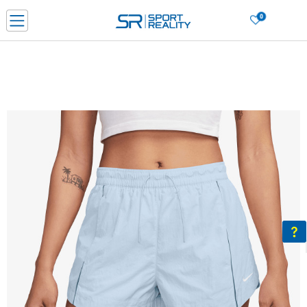
0
Porositni online dhe kurseni
LEXONI MË SHUMË
DY MËNYRAT E PAGESËS - me dorëzim dhe me kartë pagese
CLICK & COLLECT Paguani me kartë online dhe bëni tërheqjen në dyqanin që j
dëshironi të zgjidhni
Lista e çmimeve
BLINI