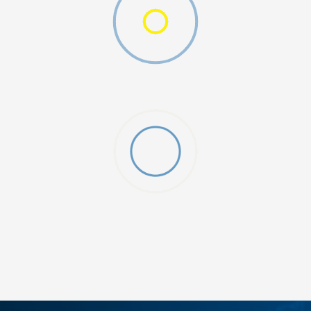
SHTONI NË SHPORTË