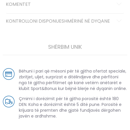
KOMENTET
KONTROLLONI DISPONUESHMËRINË NË DYQANE
SHËRBIM UNIK
Bëhuni i pari që mësoni për të gjitha ofertat speciale,
zbritjet, uljet, surprizat e ditëlindjeve dhe përfitoni
nga të gjitha përfitimet që kanë vetëm anëtarët e
klubit Sport&Bonus kur bëjnë blerje në dyqanin online.
Çmimi i dorëzimit për të gjitha porositë është 180
DEN. Koha e dorëzimit është 5 ditë pune. Porositë e
krijuara të premten dhe gjatë fundjavës dërgohen
javën e ardhshme.