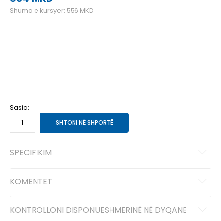
Shuma e kursyer:
556
MKD
1
32
20
2
33.5
21
3
35
22
4
36
23
5
37.5
24
6
38.5
25
7
40
26
Sasia:
SHTONI NË SHPORTË
SPECIFIKIM
KOMENTET
KONTROLLONI DISPONUESHMËRINË NË DYQANE