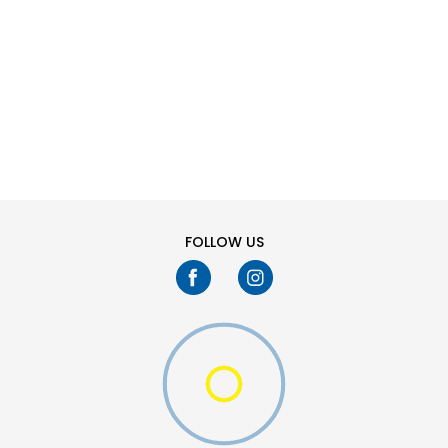
SHTONI NË SHPORTË
13C
1Y
4Y
5Y
FOLLOW US