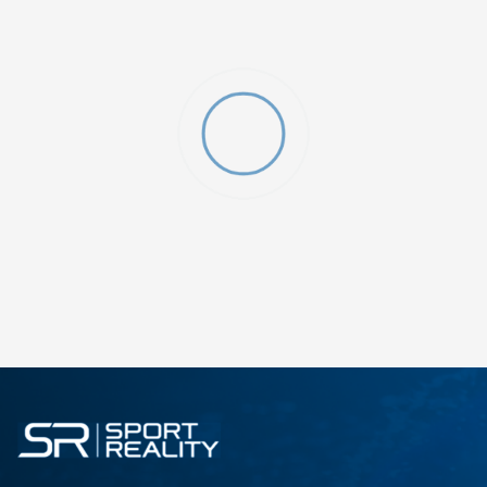
SHTONI NË SHPORTË
12
5
8
9