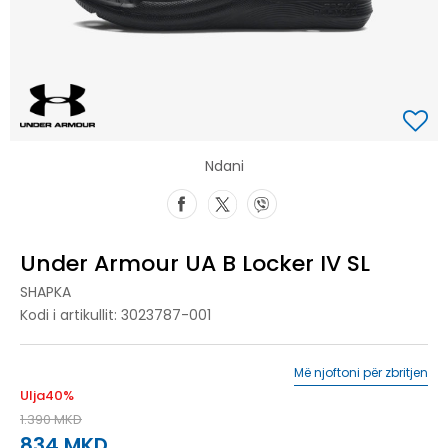
Ndani
Under Armour UA B Locker IV SL
SHAPKA
Kodi i artikullit:
3023787-001
Më njoftoni për zbritjen
Ulja
40
%
1.390
MKD
834
MKD