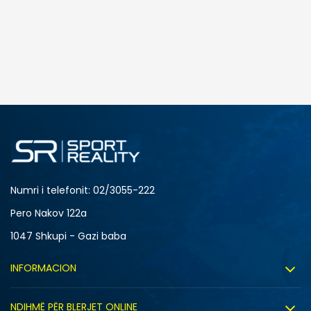
Numri i telefonit: 02/3055-222
Pero Nakov 122a
1047 Shkupi - Gazi baba
INFORMACION
Rreth nesh
NDIHMË PËR BLERJET ONLINE