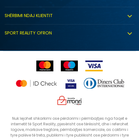
Punë
Kushtet e përdorimit
Bashkëpunimi
SHËRBIMI NDAJ KLIENTIT
Politika e privatësisë
Shitje sindikale
Kushtet e ofrimit
Politika e cookie-ve
SPORT REALITY OFRON
Dyqanet
Zëvendësimi i produktit
Politika e marketingut të drejtpërdrejtë
Përdorimin e Gift Card
E drejta e anulimit/kthimit të produktit
Lista e çmimeve
Ankesat
Shikimi i statusit të porosisë
Nuk lejohet shkarkimi ose përdorimi i përmbajtjes nga faqet e
internetit të Sport Reality, pjesërisht ose tërësisht, dhe i referohet
logove, markave tregtare, përmbajtjes komerciale, as caktimi i
tyre palëve të treta, publikimi i tyre publikisht ose përdorimi i tyre