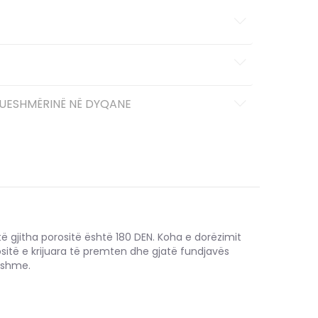
UESHMËRINË NË DYQANE
të gjitha porositë është 180 DEN. Koha e dorëzimit
ositë e krijuara të premten dhe gjatë fundjavës
hshme.