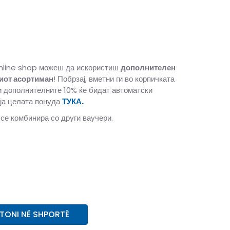
nline shop можеш да искористиш
дополнителен
иот асортиман
! Побрзај, вметни ги во корпичката
и дополнителните 10% ќе бидат автоматски
ја целата понуда
ТУКА.
 се комбинира со други ваучери.
40
9-10v.
152
11-12v.
164
13-14v.
176
15-16v.
TONI NË SHPORTË