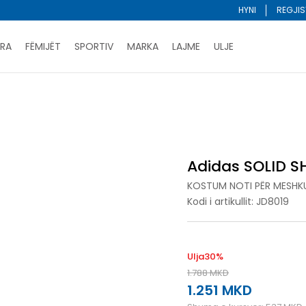
HYNI
REGJIS
RA
FËMIJËT
SPORTIV
MARKA
LAJME
ULJE
Porositni online dhe kurseni
LEXONI MË SHUMË
DY MËNYRAT E PAGESËS - me dorëzim dhe me kartë pages
ti për meshkuj
Adidas SOLID SHORTS BY
ani me kartë online dhe bëni tërheqjen në dyqanin që ju 
Lista e çmimeve
BLINI
Adidas SOLID S
KOSTUM NOTI PËR MESHK
Kodi i artikullit:
JD8019
Ulja
30
%
1.788
MKD
1.251
MKD