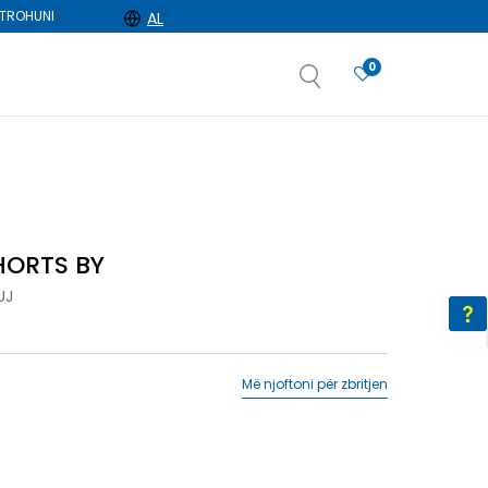
TROHUNI
AL
0
e
dëshironi të zgjidhni
HORTS BY
UJ
Më njoftoni për zbritjen