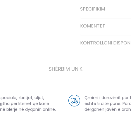
SPECIFIKIM
KOMENTET
KONTROLLONI DISPON
SHËRBIM UNIK
eciale, zbritjet, uljet,
Çmimi i dorëzimit për 
gjitha përfitimet që kanë
është 5 ditë pune. Por
në blerje në dyqanin online.
dërgohen javën e ard