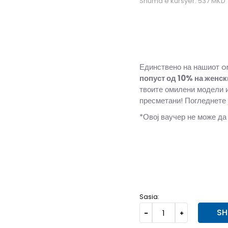
Shuma e kursyer:
537
MKD
Единствено на нашиот o
попуст од 10%
на женск
твоите омилени модели 
пресметани! Погледнете 
*Овој ваучер не може да
116
5-6v.
128
7-8v.
1
Sasia:
SH