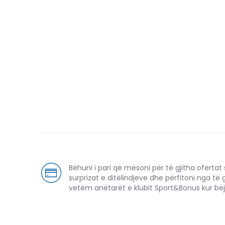
Bëhuni i pari që mësoni për të gjitha ofertat sp
surprizat e ditëlindjeve dhe përfitoni nga të 
vetëm anëtarët e klubit Sport&Bonus kur bëj