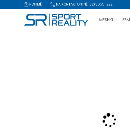
NDIHMË
NA KONTAKTONI NË: 02/3055-222
MESHKUJ
FEM
Sport Reality
Produkte
Veshje
Kostum noti
Kostum no
CLICK & COLLECT Pagu