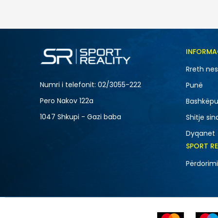
2.390
MKD
1.434
MKD
Ulja
40
%
Masa
INFORMA
L
Rreth ne
XS
Numri i telefonit: 02/3055-222
Punë
Pero Nakov 122a
Bashkëpu
1047 Shkupi - Gazi baba
Shitje sin
Dyqanet
SPORT R
Përdorimi