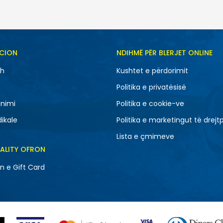
SH
CION
NDIHMË PËR BLERJET ONLINE
M
S
sh
Kushtet e përdorimit
Politika e privatësisë
nimi
Politika e cookie-ve
dikale
Politika e marketingut të drejt
Lista e çmimeve
EALITY OFRON
n e Gift Card