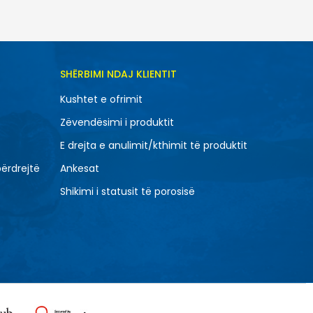
TONI NË SHPORTË
SHËRBIMI NDAJ KLIENTIT
XL
Kushtet e ofrimit
Zëvendësimi i produktit
E drejta e anulimit/kthimit të produktit
përdrejtë
Ankesat
Shikimi i statusit të porosisë