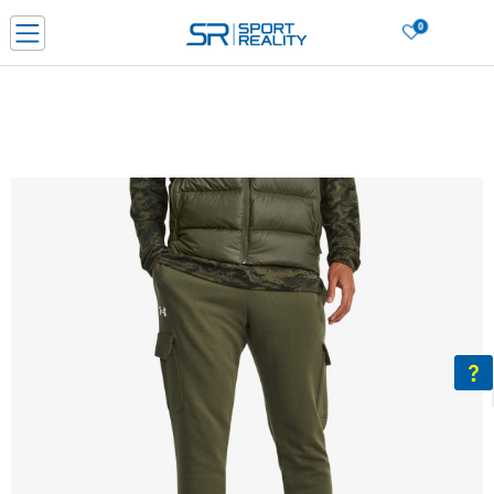
0
Porositni online dhe kurseni
LEXONI MË SHUMË
DY MËNYRAT E PAGESËS - me dorëzim dhe me kartë pagese
CLICK & COLLECT Paguani me kartë online dhe bëni tërheqjen në dyqanin që j
dëshironi të zgjidhni
Lista e çmimeve
BLINI