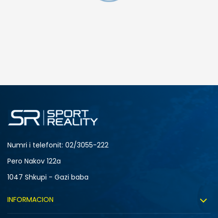
SHTONI NË SHPORTË
3XL
4XL
S
XL
Numri i telefonit: 02/3055-222
Pero Nakov 122a
1047 Shkupi - Gazi baba
INFORMACION