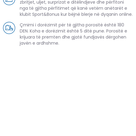
zbritjet, uljet, surprizat e ditëlindjeve dhe përfitoni
nga të gjitha përfitimet që kanë vetëm anëtarët e
klubit Sport&Bonus kur bëjnë blerje në dyqanin online.
Çmimi i dorëzimit për të gjitha porositë është 180
DEN. Koha e dorëzimit është 5 ditë pune. Porositë e
krijuara të premten dhe gjatë fundjavës dërgohen
javën e ardhshme.
PRODUKTE TË NGJASHME