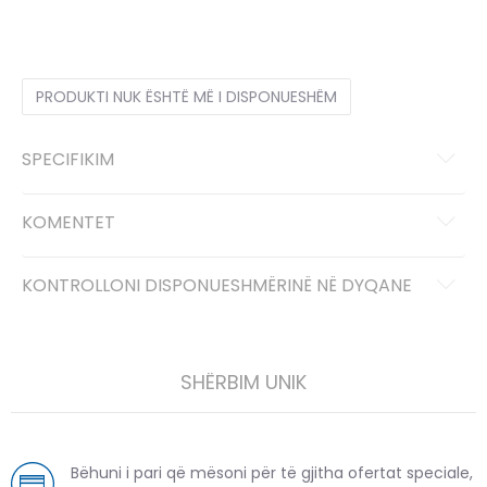
2XL
2XL
LG
L
MD
M
SM
S
XL
XL
PRODUKTI NUK ËSHTË MË I DISPONUESHËM
SPECIFIKIM
KOMENTET
KONTROLLONI DISPONUESHMËRINË NË DYQANE
SHËRBIM UNIK
Bëhuni i pari që mësoni për të gjitha ofertat speciale,