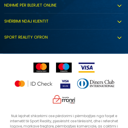
Rreth nesh
NDIHMË PËR BLERJET ONLINE
Punë
Kushtet e përdorimit
Bashkëpunimi
SHËRBIMI NDAJ KLIENTIT
Politika e privatësisë
Shitje sindikale
Kushtet e ofrimit
Politika e cookie-ve
SPORT REALITY OFRON
Dyqanet
Zëvendësimi i produktit
Politika e marketingut të drejtpërdrejtë
Përdorimin e Gift Card
E drejta e anulimit/kthimit të produktit
Lista e çmimeve
Ankesat
Shikimi i statusit të porosisë
SHTONI NË SHPORTË
L
M
Nuk lejohet shkarkimi ose përdorimi i përmbajtjes nga faqet e
internetit të Sport Reality, pjesërisht ose tërësisht, dhe i referohet
logove, markave tregtare, përmbajtjes komerciale, as caktimi i