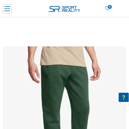
0
Porositni online dhe kurseni
LEXONI MË SHUMË
DY MËNYRAT E PAGESËS - me dorëzim dhe me kartë pagese
CLICK & COLLECT Paguani me kartë online dhe bëni tërheqjen në dyqanin që j
dëshironi të zgjidhni
Lista e çmimeve
BLINI