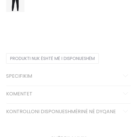
2XL
2XL
LG
L
MD
M
SM
S
XL
XL
PRODUKTI NUK ËSHTË MË I DISPONUESHËM
SPECIFIKIM
KOMENTET
KONTROLLONI DISPONUESHMËRINË NË DYQANE