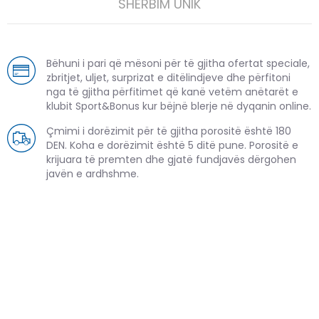
SHËRBIM UNIK
Bëhuni i pari që mësoni për të gjitha ofertat speciale,
zbritjet, uljet, surprizat e ditëlindjeve dhe përfitoni
nga të gjitha përfitimet që kanë vetëm anëtarët e
klubit Sport&Bonus kur bëjnë blerje në dyqanin online.
Çmimi i dorëzimit për të gjitha porositë është 180
DEN. Koha e dorëzimit është 5 ditë pune. Porositë e
krijuara të premten dhe gjatë fundjavës dërgohen
javën e ardhshme.
PRODUKTE TË NGJASHME