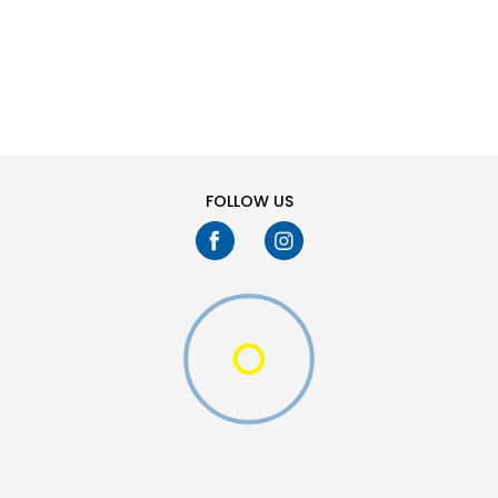
SHTONI NË SHPORTË
S
XL
FOLLOW US