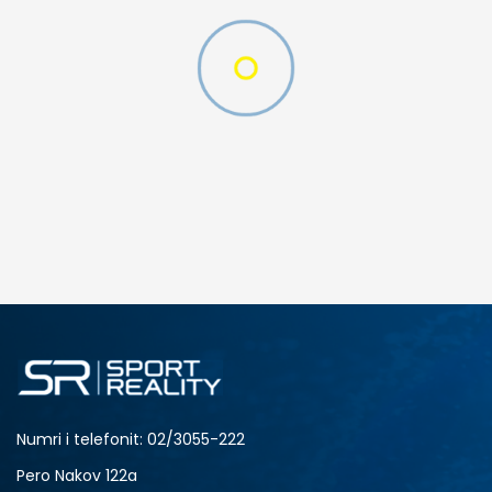
SHTONI NË SHPORTË
3XL
4XL
S
XL
Numri i telefonit: 02/3055-222
Pero Nakov 122a