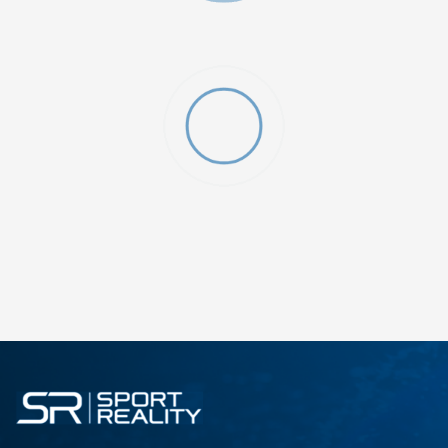
SHTONI NË SHPORTË
XLT3
XLT2
ST
S
M
LT3