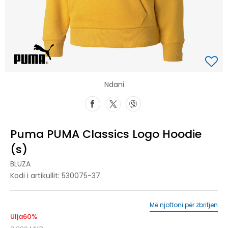
Ndani
Puma PUMA Classics Logo Hoodie
(s)
BLUZA
Kodi i artikullit:
530075-37
Më njoftoni për zbritjen
Ulja
60
%