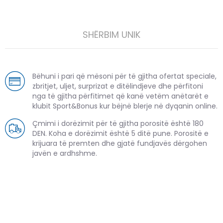
SHËRBIM UNIK
Bëhuni i pari që mësoni për të gjitha ofertat speciale,
zbritjet, uljet, surprizat e ditëlindjeve dhe përfitoni
nga të gjitha përfitimet që kanë vetëm anëtarët e
klubit Sport&Bonus kur bëjnë blerje në dyqanin online.
Çmimi i dorëzimit për të gjitha porositë është 180
DEN. Koha e dorëzimit është 5 ditë pune. Porositë e
krijuara të premten dhe gjatë fundjavës dërgohen
javën e ardhshme.
PRODUKTE TË NGJASHME