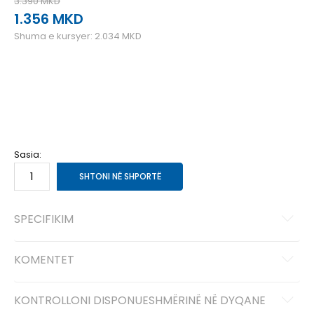
3.390
MKD
1.356
MKD
Shuma e kursyer:
2.034
MKD
2XL
2XL
L
L
M
M
S
S
XL
XL
XS
XS
Sasia:
SHTONI NË SHPORTË
SPECIFIKIM
KOMENTET
KONTROLLONI DISPONUESHMËRINË NË DYQANE