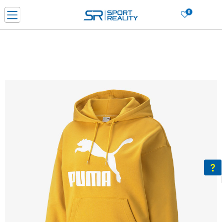
0
Porositni online dhe kurseni
LEXONI MË SHUMË
DY MËNYRAT E PAGESËS - me dorëzim dhe me kartë pagese
CLICK & COLLECT Paguani me kartë online dhe bëni tërheqjen në dyqanin që j
dëshironi të zgjidhni
Lista e çmimeve
BLINI