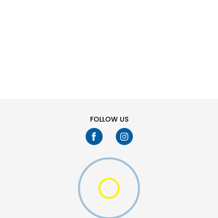
SHTONI NË SHPORTË
3XL
4XL
S
XL
FOLLOW US