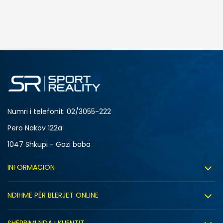
SHTONI NË SHPORTË
3XL
4XL
S
XL
Numri i telefonit: 02/3055-222
Pero Nakov 122a
1047 Shkupi - Gazi baba
INFORMACION
Rreth nesh
NDIHMË PËR BLERJET ONLINE
Punë
Kushtet e përdorimit
Bashkëpunimi
SHËRBIMI NDAJ KLIENTIT