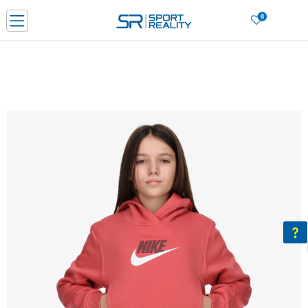
0
Porositni online dhe kurseni
LEXONI MË SHUMË
DY MËNYRAT E PAGESËS - me dorëzim dhe me kartë pagese
CLICK & COLLECT Paguani me kartë online dhe bëni tërheqjen në dyqanin që j
dëshironi të zgjidhni
Lista e çmimeve
BLINI