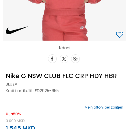
Ndani
Nike G NSW CLUB FLC CRP HDY HBR
BLUZA
Kodi i artikullit:
FD2925-655
Më njoftoni për zbritjen
Ulja
50
%
3.090
MKD
1.545
MKD