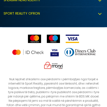
Politika e privatësisë
Shitje sindikale
Kushtet e ofrimit
Politika e cookie-ve
SPORT REALITY OFRON
Dyqanet
Zëvendësimi i produktit
Politika e marketingut të drejtpërdrejtë
Përdorimin e Gift Card
E drejta e anulimit/kthimit të produktit
Lista e çmimeve
Ankesat
Shikimi i statusit të porosisë
SHTONI NË SHPORTË
XLT3
XLT2
Nuk lejohet shkarkimi ose përdorimi i përmbajtjes nga faqet e
internetit të Sport Reality, pjesërisht ose tërësisht, dhe i referohet
ST
S
logove, markave tregtare, përmbajtjes komerciale, as caktimi i
M
LT3
tyre palëve të treta, publikimi i tyre publikisht ose përdorimi i tyre
për ndonjë për qëllime, pa pëlqimin me shkrim të BDS.MK dooel.
2XL
5XLT
Ne përpiqemi të jemi sa më të saktë në përshkrimin e produktit,
foton dhe vetë çmimin, por nuk mund të garantojmë që të gjitha
4XLT
4XL