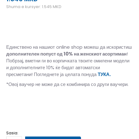
Shuma e kursyer:
1.545
MKD
Единствено на нашиот online shop можеш да искористиш
дополнителен попуст од 10%
на женскиот асортиман
!
Побрзај, вметни ги во корпичката твоите омилени модели
и дополнителните 10% ќе бидат автоматски
пресметани! Погледнете ја целата понуда
ТУКА.
*Овој ваучер не може да се комбинира со други ваучери.
L
12-13v.
M
11-12v.
S
9-10v.
XL
14-15v.
XS
7-8v.
Sasia: