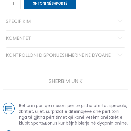
SHTONI NË SHPORTË
SPECIFIKIM
KOMENTET
KONTROLLONI DISPONUESHMËRINË NË DYQANE
SHËRBIM UNIK
Bëhuni i pari që mësoni për të gjitha ofertat speciale,
zbritjet, uljet, surprizat e ditëlindjeve dhe përfitoni
nga të gjitha përfitimet që kanë vetëm anëtarët e
klubit Sport&Bonus kur bëjnë blerje në dyqanin online.