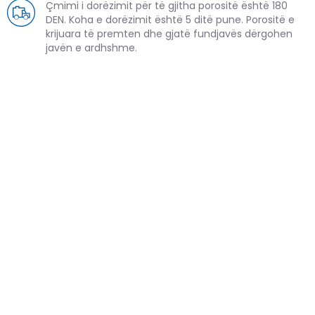
Çmimi i dorëzimit për të gjitha porositë është 180
DEN. Koha e dorëzimit është 5 ditë pune. Porositë e
krijuara të premten dhe gjatë fundjavës dërgohen
javën e ardhshme.
PRODUKTE TË NGJASHME