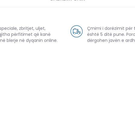
eciale, zbritjet, uljet,
Çmimi i dorëzimit për 
gjitha përfitimet që kanë
është 5 ditë pune. Por
në blerje në dyqanin online.
dërgohen javën e ard
PRODUKTE TË NGJASHME