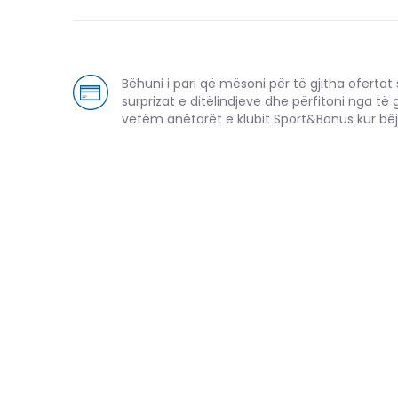
Bëhuni i pari që mësoni për të gjitha ofertat sp
surprizat e ditëlindjeve dhe përfitoni nga të 
vetëm anëtarët e klubit Sport&Bonus kur bëj