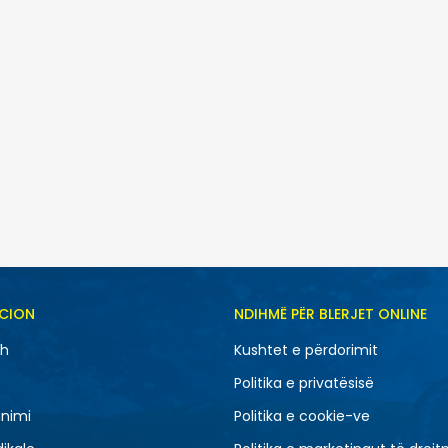
ani
SH
CION
NDIHMË PËR BLERJET ONLINE
M
S
sh
Kushtet e përdorimit
Politika e privatësisë
nimi
Politika e cookie-ve