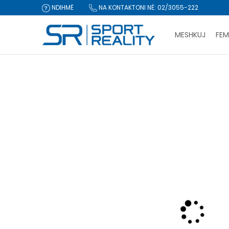
NDIHMË
NA KONTAKTONI NË: 02/3055-222
MESHKUJ
FEM
Sport Reality
Produkte
Veshje
Tuta
Tuta
Adidas W 
CLICK & COLLECT Pagu