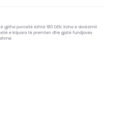
të gjitha porositë është 180 DEN. Koha e dorëzimit
ositë e krijuara të premten dhe gjatë fundjavës
hshme.