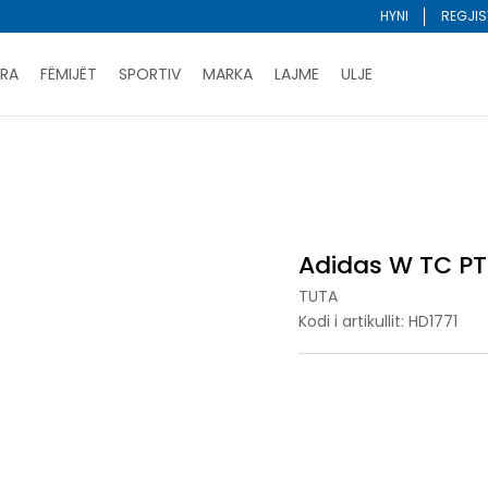
HYNI
REGJIS
RA
FËMIJËT
SPORTIV
MARKA
LAJME
ULJE
Porositni online dhe kurseni
LEXONI MË SHUMË
DY MËNYRAT E PAGESËS - me dorëzim dhe me kartë pages
TC PT
ani me kartë online dhe bëni tërheqjen në dyqanin që ju 
Lista e çmimeve
BLINI
Adidas W TC PT
TUTA
Kodi i artikullit:
HD1771
2XL
2XL
2XS
2XS
L
L