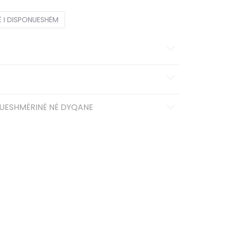
Ë I DISPONUESHËM
UESHMËRINË NË DYQANE