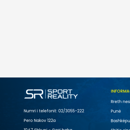
Nd
Nike W NK STDO FLC LW MR STD CF PNT
3.790
MKD
Masa
INFORMA
L
Rreth ne
XS
Numri i telefonit: 02/3055-222
Punë
Pero Nakov 122a
Bashkëpu