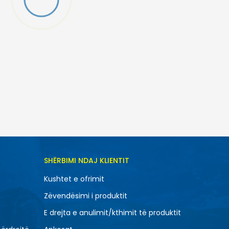
TONI NË SHPORTË
SHËRBIMI NDAJ KLIENTIT
XL
Kushtet e ofrimit
Zëvendësimi i produktit
E drejta e anulimit/kthimit të produktit