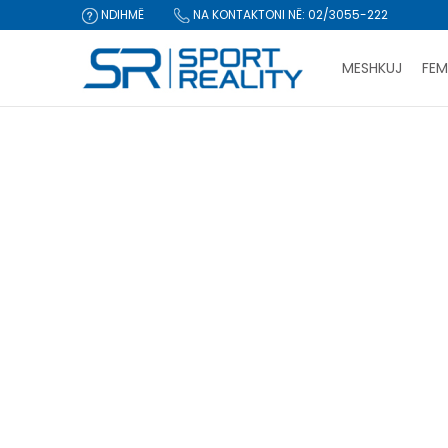
NDIHMË
NA KONTAKTONI NË: 02/3055-222
MESHKUJ
FEM
Sport Reality
Produkte
Veshje
Xhupa dhe jelek
CLICK & COLLECT Pagu
XHUPA DHE JELEK
Xhupa
(304)
Jelek
(32)
Bluzë me zinxhir
(9)
Rivendos filtrat
Gjinia