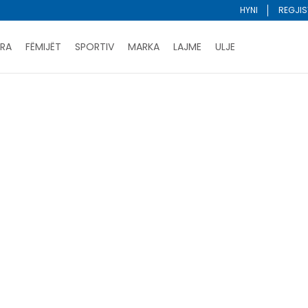
HYNI
REGJIS
RA
FËMIJËT
SPORTIV
MARKA
LAJME
ULJE
Porositni online dhe kurseni
LEXONI MË SHUMË
DY MËNYRAT E PAGESËS - me dorëzim dhe me kartë pages
ani me kartë online dhe bëni tërheqjen në dyqanin që ju 
Lista e çmimeve
BLINI
Klasifiko