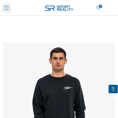
0
Porositni online dhe kurseni
LEXONI MË SHUMË
DY MËNYRAT E PAGESËS - me dorëzim dhe me kartë pagese
CLICK & COLLECT Paguani me kartë online dhe bëni tërheqjen në dyqanin që j
dëshironi të zgjidhni
Lista e çmimeve
BLINI