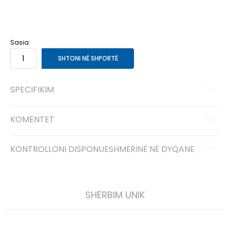
2XL
2XL
3XL
3XL
L
L
M
M
S
S
XL
XL
XS
XS
Sasia:
SHTONI NË SHPORTË
SPECIFIKIM
KOMENTET
KONTROLLONI DISPONUESHMËRINË NË DYQANE
SHËRBIM UNIK