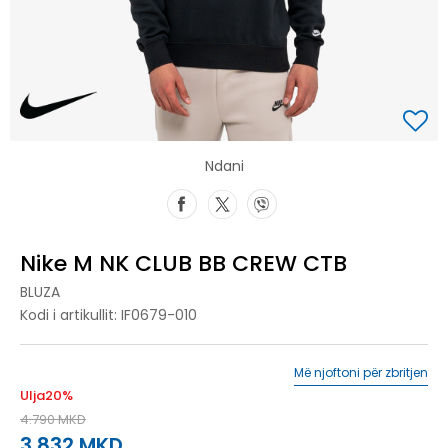
Ndani
Nike M NK CLUB BB CREW CTB
BLUZA
Kodi i artikullit:
IF0679-010
Më njoftoni për zbritjen
Ulja
20
%
4.790
MKD
3.832
MKD