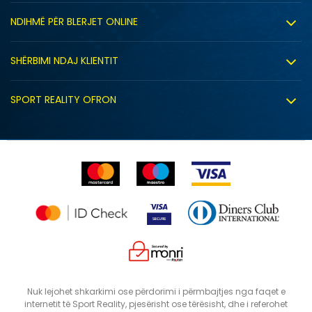
Rreth nesh
NDIHMË PËR BLERJET ONLINE
Punë
Kushtet e përdorimit
Bashkëpunimi
SHËRBIMI NDAJ KLIENTIT
Politika e privatësisë
Shitje sindikale
Kushtet e ofrimit
Politika e cookie-ve
SPORT REALITY OFRON
Dyqanet
Zëvendësimi i produktit
Politika e marketingut të drejtpërdrejtë
Përdorimin e Gift Card
E drejta e anulimit/kthimit të produktit
Lista e çmimeve
Ankesat
Shikimi i statusit të porosisë
Nuk lejohet shkarkimi ose përdorimi i përmbajtjes nga faqet e
internetit të Sport Reality, pjesërisht ose tërësisht, dhe i referohet