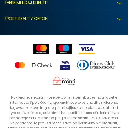
Bashkëpunimi
SHËRBIMI NDAJ KLIENTIT
Politika e privatësisë
Shitje sindikale
Kushtet e ofrimit
Politika e cookie-ve
SPORT REALITY OFRON
Dyqanet
Zëvendësimi i produktit
Politika e marketingut të drejtpërdrejtë
Përdorimin e Gift Card
E drejta e anulimit/kthimit të produktit
Lista e çmimeve
Ankesat
Shikimi i statusit të porosisë
Nuk lejohet shkarkimi ose përdorimi i përmbajtjes nga faqet e
internetit të Sport Reality, pjesërisht ose tërësisht, dhe i referohet
logove, markave tregtare, përmbajtjes komerciale, as caktimi i
tyre palëve të treta, publikimi i tyre publikisht ose përdorimi i tyre
për ndonjë për qëllime, pa pëlqimin me shkrim të BDS.MK dooel.
Ne përpiqemi të jemi sa më të saktë në përshkrimin e produktit,