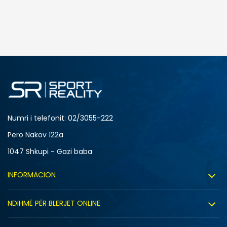
Numri i telefonit: 02/3055-222
Pero Nakov 122a
1047 Shkupi - Gazi baba
INFORMACION
Rreth nesh
NDIHMË PËR BLERJET ONLINE
Punë
Kushtet e përdorimit