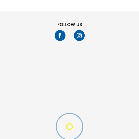
YMD
YLG
SM
2XS
LG
4XL
3XL
2XL
FOLLOW US
XL
L
M
S
XS