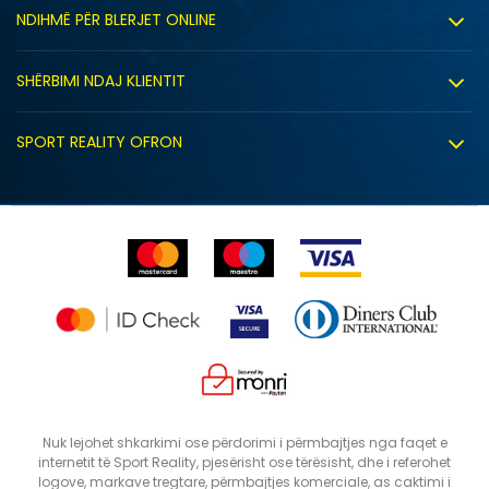
Rreth nesh
NDIHMË PËR BLERJET ONLINE
Punë
Kushtet e përdorimit
Bashkëpunimi
SHËRBIMI NDAJ KLIENTIT
Politika e privatësisë
Shitje sindikale
Kushtet e ofrimit
Politika e cookie-ve
SPORT REALITY OFRON
Dyqanet
Zëvendësimi i produktit
Politika e marketingut të drejtpërdrejtë
Përdorimin e Gift Card
E drejta e anulimit/kthimit të produktit
Lista e çmimeve
Ankesat
Shikimi i statusit të porosisë
Nuk lejohet shkarkimi ose përdorimi i përmbajtjes nga faqet e
internetit të Sport Reality, pjesërisht ose tërësisht, dhe i referohet
logove, markave tregtare, përmbajtjes komerciale, as caktimi i