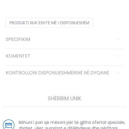
PRODUKTI NUK ËSHTË MË I DISPONUESHËM
SPECIFIKIM
KOMENTET
KONTROLLONI DISPONUESHMËRINË NË DYQANE
SHËRBIM UNIK
Bëhuni i pari që mësoni për të gjitha ofertat speciale,
zbritjet, uljet, surprizat e ditëlindjeve dhe përfitoni