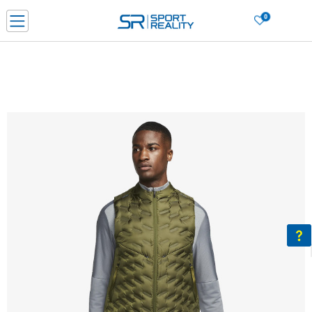
0
Porositni online dhe kurseni
LEXONI MË SHUMË
DY MËNYRAT E PAGESËS - me dorëzim dhe me kartë pagese
CLICK & COLLECT Paguani me kartë online dhe bëni tërheqjen në dyqanin që j
dëshironi të zgjidhni
Lista e çmimeve
BLINI