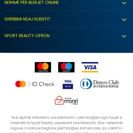
NDIHMË PËR BLERJET ONLINE
Punë
Kushtet e përdorimit
Bashkëpunimi
SHËRBIMI NDAJ KLIENTIT
Politika e privatësisë
Shitje sindikale
Kushtet e ofrimit
Politika e cookie-ve
SPORT REALITY OFRON
Dyqanet
Zëvendësimi i produktit
Politika e marketingut të drejtpërdrejtë
Përdorimin e Gift Card
E drejta e anulimit/kthimit të produktit
Lista e çmimeve
Ankesat
Shikimi i statusit të porosisë
SHTONI NË SHPORTË
L
M
Nuk lejohet shkarkimi ose përdorimi i përmbajtjes nga faqet e
internetit të Sport Reality, pjesërisht ose tërësisht, dhe i referohet
logove, markave tregtare, përmbajtjes komerciale, as caktimi i