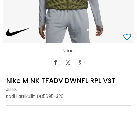
Ndani
Nike M NK TFADV DWNFL RPL VST
JELEK
Kodi i artikullit:
DD5695-326
2XL
2XL
L
L
M
M
S
S
XL
XL
XS
XS