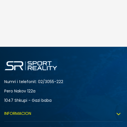
SHTONI NË SHPORTË
L
M
Numri i telefonit: 02/3055-222
Pero Nakov 122a
1047 Shkupi - Gazi baba
INFORMACION
Rreth nesh