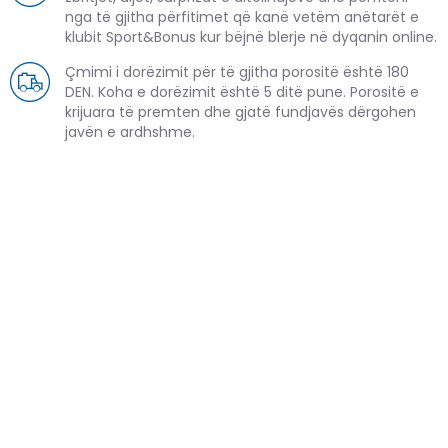
nga të gjitha përfitimet që kanë vetëm anëtarët e
klubit Sport&Bonus kur bëjnë blerje në dyqanin online.
Çmimi i dorëzimit për të gjitha porositë është 180
DEN. Koha e dorëzimit është 5 ditë pune. Porositë e
krijuara të premten dhe gjatë fundjavës dërgohen
javën e ardhshme.
PRODUKTE TË NGJASHME