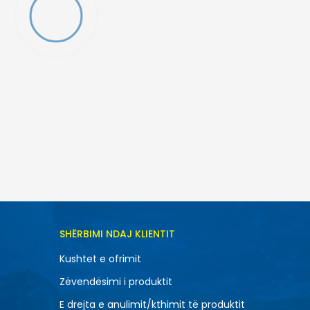
TONI NË SHPORTË
SHËRBIMI NDAJ KLIENTIT
L
Kushtet e ofrimit
XS
Zëvendësimi i produktit
E drejta e anulimit/kthimit të produktit