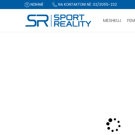
NDIHMË
NA KONTAKTONI NË: 02/3055-222
MESHKUJ
FEM
Sport Reality
Produkte
Veshje
Xhupa dhe jelek
Xhup
CLICK & COLLECT Pagu