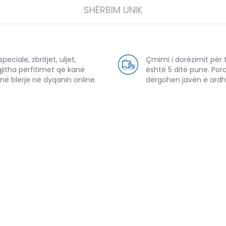
SHËRBIM UNIK
eciale, zbritjet, uljet,
Çmimi i dorëzimit për 
gjitha përfitimet që kanë
është 5 ditë pune. Por
në blerje në dyqanin online.
dërgohen javën e ard
PRODUKTE TË NGJASHME