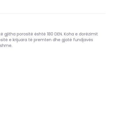
të gjitha porositë është 180 DEN. Koha e dorëzimit
ositë e krijuara të premten dhe gjatë fundjavës
hshme.