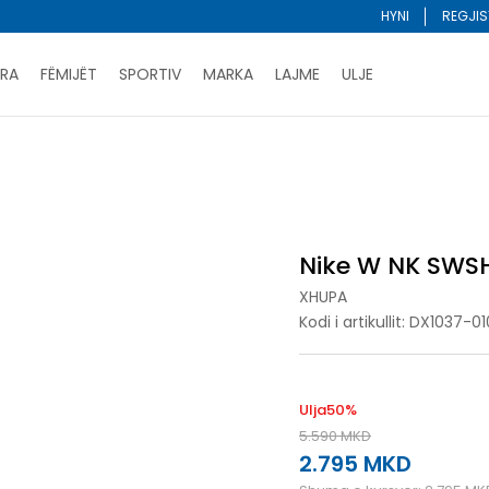
HYNI
REGJIS
RA
FËMIJËT
SPORTIV
MARKA
LAJME
ULJE
Porositni online dhe kurseni
LEXONI MË SHUMË
DY MËNYRAT E PAGESËS - me dorëzim dhe me kartë pages
a
Nike W NK SWSH RUN JKT
ani me kartë online dhe bëni tërheqjen në dyqanin që ju 
Lista e çmimeve
BLINI
Nike W NK SWS
XHUPA
Kodi i artikullit:
DX1037-01
Ulja
50
%
5.590
MKD
2.795
MKD