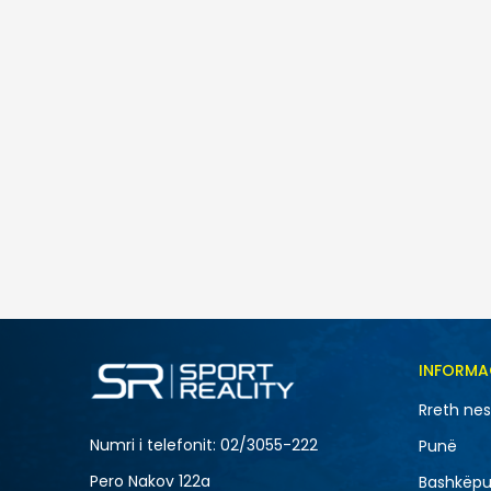
Nike M NK ACCESS FILLED PUFFER
10.490
MKD
Masa
INFORMA
2XL
Rreth ne
M
Numri i telefonit: 02/3055-222
Punë
Pero Nakov 122a
Bashkëpu