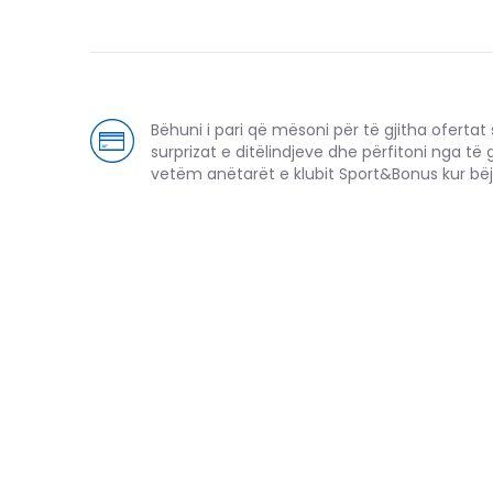
Bëhuni i pari që mësoni për të gjitha ofertat sp
surprizat e ditëlindjeve dhe përfitoni nga të 
vetëm anëtarët e klubit Sport&Bonus kur bëj