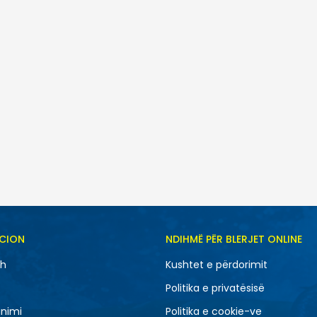
SH
CION
NDIHMË PËR BLERJET ONLINE
3XL
4XL
sh
Kushtet e përdorimit
S
XL
Politika e privatësisë
nimi
Politika e cookie-ve