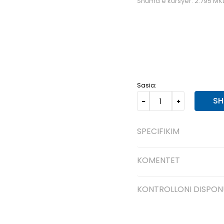
Shuma e kursyer:
2.795
MK
L
L
M
M
S
S
XL
XL
Sasia:
SH
SPECIFIKIM
KOMENTET
KONTROLLONI DISPON