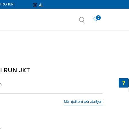
TROHUNI
AL
0
e
dëshironi të zgjidhni
H RUN JKT
0
Më njoftoni për zbritjen