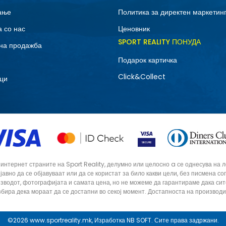
ање
Политика за директен маркетин
 со нас
Ценовник
SPORT REALITY ПОНУДА
на продажба
Подарок картичка
Click&Collect
ци
тернет страните на Sport Reality, делумно или целосно a се однесува на лог
 јавно да се објавуваат или да се користат за било какви цели, без писмена 
зводот, фотографијата и самата цена, но не можеме да гарантираме дака си
збира дека мораат да се достапни во секој момент. Достапноста на производ
©2026
www.sportreality.mk
, Изработка
NB SOFT
. Сите права задржани.