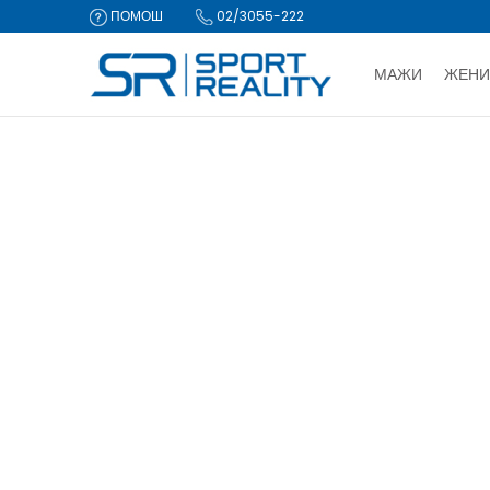
ПОМОШ
02/3055-222
МАЖИ
ЖЕНИ
ДВА НАЧИ
Sport Reality
Производи
Опрема
Останата опрема
Ал
CLICK & COLLECT Пла
АЛКА
Суспензор
(1)
Освежи филтри
За из
Име или шифра на производ