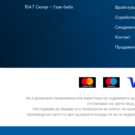
1047 Скопје - Гази баба
Вработув
Соработка
Синдикал
Контакт
Продавни
Не е дозволено превземање или користење на содржината од ин
отстапуваат на трети лица,
Настојуваме да бидеме што попрецизни во описот на прои
производи на сајтот се дел од нашата понуда, но не се подра