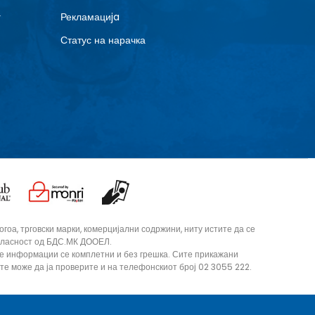
г
Рекламациja
Статус на нарачка
оа, трговски марки, комерцијални содржини, ниту истите да се
согласност од БДС.МК ДООЕЛ.
те информации се комплетни и без грешка. Сите прикажани
ите може да ја проверите и на телефонскиот број 02 3055 222.