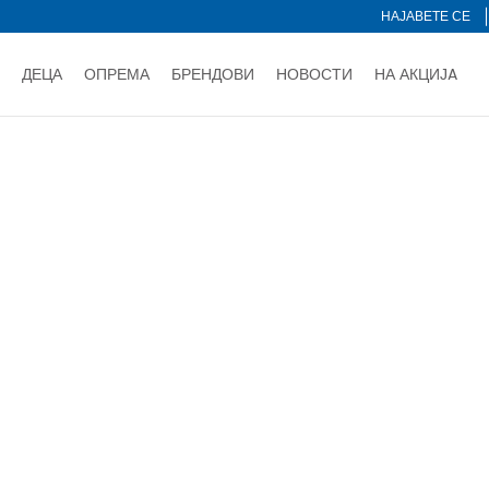
НАЈАВЕТЕ СЕ
ДЕЦА
ОПРЕМА
БРЕНДОВИ
НОВОСТИ
НА АКЦИЈA
Нарачај online и заштеди
ДОЗНАЈ ПОВЕЌЕ
НА НА ПЛАЌАЊЕ - при достава и со платежна картичка
ДОЗН
ка
тете со картичка online и подигнете во продавницата по ваш 
Ценовник
ДОЗНАЈ ПОВЕЌЕ
Сортирај
браните критериуми не се пронајдени производи!