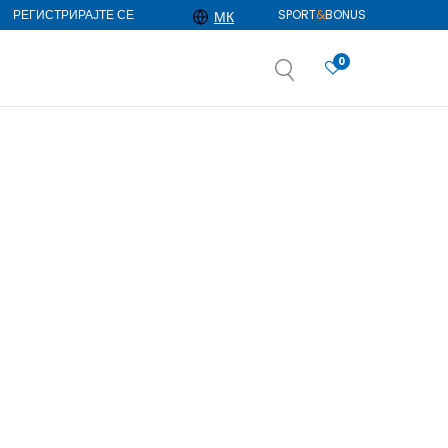
РЕГИСТРИРАЈТЕ СЕ
SPORT
&
BONUS
МК
0
АЈ ПОВЕЌЕ
избор
ДОЗНАЈ ПОВЕЌЕ
Прикажи
по страна
0
производи
Избриши сè