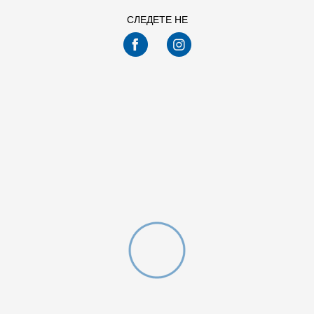
LG
4XL
3XL
2XL
СЛЕДЕТЕ НЕ
XL
L
M
S
XS