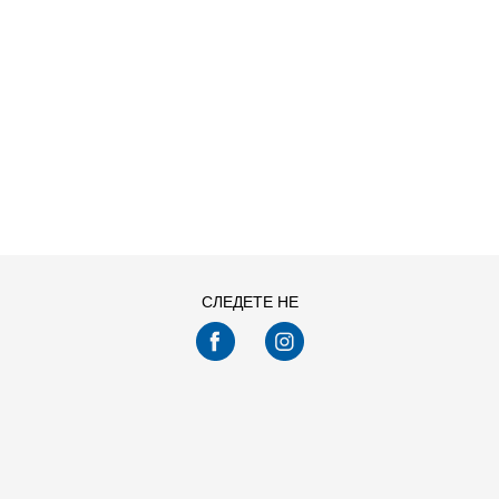
ДОДАДИ ВО
ДОДАДИ ВО
Големина
Големина
КОРПА
КОРПА
L
M
S
XL
L
M
S
XL
XS
XS
Погледнавте
24
од
42
производи
ПРИКАЖИ ПОВЕЌЕ
СЛЕДЕТЕ НЕ